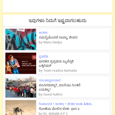
ಇವುಗಳೂ ನಿಮಗೆ ಇಷ್ಟವಾಗಬಹುದು
ಅಂಕಣ
ಸಮಸ್ಯೆಯೆಂದರೆ ಸಾವಲ್ಲ, ಜೀವನ
by
Manu Vaidya
ಪ್ರಚಲಿತ
ಭಾರತದ ಪ್ರಪ್ರಥಮ ಜ್ಯುವೆಲ್ಲರಿ
ಎಕ್ಸಿಬಿಷನ್
by
Team readoo kannada
Uncategorized
ವಲಸಿಗರಾರಲ್ಲ?, ವಲಸೆಯು ನಿಂತರೆ
ಬದುಕಿಲ್ಲ !
by
Guest Author
Featured
•
ಅಂಕಣ
•
ಜೇಡನ ಜಾಡು ಹಿಡಿದು..
ಗೋಡೆಯ ಮೇಲಿನ ಜೇಡ- ಭಾಗ ೨
by
Dr. Abhijith A P C