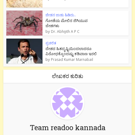
ಜೇಡನ ಜಾಡು ಹಿಡಿದು..
ಗೋಡೆಯ ಮೇಲಿನ ಜಿಗಿಯುವ
ಜೇಡಗಳು
by
Dr. Abhijith A P C
ಪ್ರಚಲಿತ
ದೇಶದ ಹಿತದೃಷ್ಟಿಯಿಂದಲಾದರೂ
ವಿರೋಧಕ್ಕೊಂದಷ್ಟು ಕಡಿವಾಣ ಇರಲಿ
by
Prasad Kumar Marnabail
ಲೇಖಕರ ಕುರಿತು
Team readoo kannada