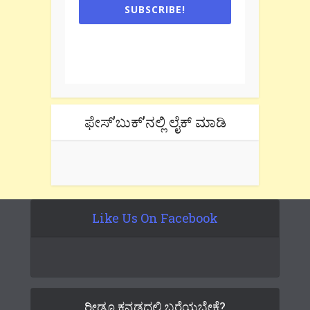
SUBSCRIBE!
One e-mail a week. We don't spam.
Don't forget to check the promotional
tab if you are using gmail.
ಫೇಸ್’ಬುಕ್’ನಲ್ಲಿ ಲೈಕ್ ಮಾಡಿ
Like Us On Facebook
ರೀಡೂ ಕನ್ನಡದಲ್ಲಿ ಬರೆಯಬೇಕೆ?