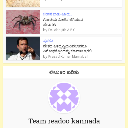
ಜೇಡನ ಜಾಡು ಹಿಡಿದು..
ಗೋಡೆಯ ಮೇಲಿನ ಜಿಗಿಯುವ
ಜೇಡಗಳು
by
Dr. Abhijith A P C
ಪ್ರಚಲಿತ
ದೇಶದ ಹಿತದೃಷ್ಟಿಯಿಂದಲಾದರೂ
ವಿರೋಧಕ್ಕೊಂದಷ್ಟು ಕಡಿವಾಣ ಇರಲಿ
by
Prasad Kumar Marnabail
ಲೇಖಕರ ಕುರಿತು
Team readoo kannada