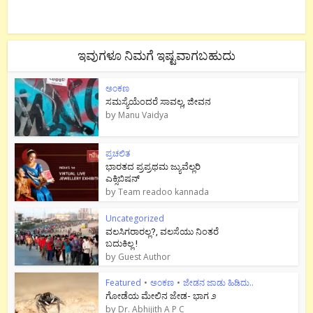
ಇವುಗಳೂ ನಿಮಗೆ ಇಷ್ಟವಾಗಬಹುದು
ಅಂಕಣ
ಸಮಸ್ಯೆಯೆಂದರೆ ಸಾವಲ್ಲ, ಜೀವನ
by
Manu Vaidya
ಪ್ರಚಲಿತ
ಭಾರತದ ಪ್ರಪ್ರಥಮ ಜ್ಯುವೆಲ್ಲರಿ
ಎಕ್ಸಿಬಿಷನ್
by
Team readoo kannada
Uncategorized
ವಲಸಿಗರಾರಲ್ಲ?, ವಲಸೆಯು ನಿಂತರೆ
ಬದುಕಿಲ್ಲ !
by
Guest Author
Featured
•
ಅಂಕಣ
•
ಜೇಡನ ಜಾಡು ಹಿಡಿದು..
ಗೋಡೆಯ ಮೇಲಿನ ಜೇಡ- ಭಾಗ ೨
by
Dr. Abhijith A P C