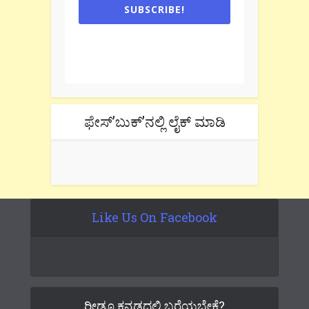
SUBSCRIBE!
One e-mail a week. We don't spam.
Don't forget to check the promotional
tab if you are using gmail.
ಫೇಸ್’ಬುಕ್’ನಲ್ಲಿ ಲೈಕ್ ಮಾಡಿ
Like Us On Facebook
ರೀಡೂ ಕನ್ನಡದಲ್ಲಿ ಬರೆಯಬೇಕೆ?