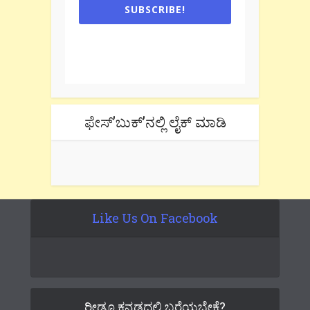
SUBSCRIBE!
One e-mail a week. We don't spam.
Don't forget to check the promotional
tab if you are using gmail.
ಫೇಸ್’ಬುಕ್’ನಲ್ಲಿ ಲೈಕ್ ಮಾಡಿ
Like Us On Facebook
ರೀಡೂ ಕನ್ನಡದಲ್ಲಿ ಬರೆಯಬೇಕೆ?