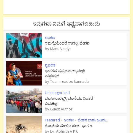
ಇವುಗಳೂ ನಿಮಗೆ ಇಷ್ಟವಾಗಬಹುದು
ಅಂಕಣ
ಸಮಸ್ಯೆಯೆಂದರೆ ಸಾವಲ್ಲ, ಜೀವನ
by
Manu Vaidya
ಪ್ರಚಲಿತ
ಭಾರತದ ಪ್ರಪ್ರಥಮ ಜ್ಯುವೆಲ್ಲರಿ
ಎಕ್ಸಿಬಿಷನ್
by
Team readoo kannada
Uncategorized
ವಲಸಿಗರಾರಲ್ಲ?, ವಲಸೆಯು ನಿಂತರೆ
ಬದುಕಿಲ್ಲ !
by
Guest Author
Featured
•
ಅಂಕಣ
•
ಜೇಡನ ಜಾಡು ಹಿಡಿದು..
ಗೋಡೆಯ ಮೇಲಿನ ಜೇಡ- ಭಾಗ ೨
by
Dr. Abhijith A P C