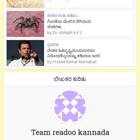
ಜೇಡನ ಜಾಡು ಹಿಡಿದು..
ಗೋಡೆಯ ಮೇಲಿನ ಜಿಗಿಯುವ
ಜೇಡಗಳು
by
Dr. Abhijith A P C
ಪ್ರಚಲಿತ
ದೇಶದ ಹಿತದೃಷ್ಟಿಯಿಂದಲಾದರೂ
ವಿರೋಧಕ್ಕೊಂದಷ್ಟು ಕಡಿವಾಣ ಇರಲಿ
by
Prasad Kumar Marnabail
ಲೇಖಕರ ಕುರಿತು
Team readoo kannada