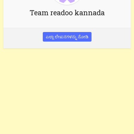
Team readoo kannada
ಎಲ್ಲಾ ಲೇಖನಗಳನ್ನು ನೋಡಿ