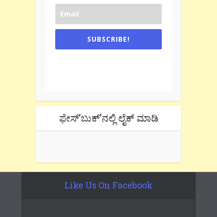
SUBSCRIBE!
One e-mail a week. We don't spam.
Don't forget to check the promotional
tab if you are using gmail.
ಫೇಸ್’ಬುಕ್’ನಲ್ಲಿ ಲೈಕ್ ಮಾಡಿ
Like Us On Facebook