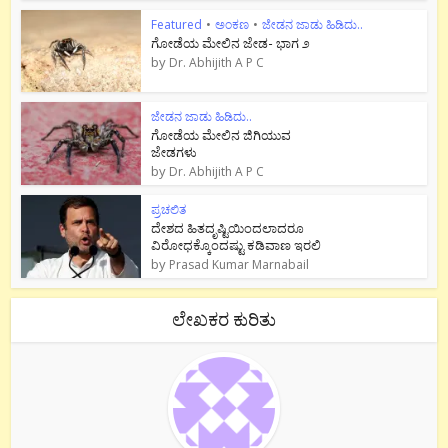
Featured
•
ಅಂಕಣ
•
ಜೇಡನ ಜಾಡು ಹಿಡಿದು..
ಗೋಡೆಯ ಮೇಲಿನ ಜೇಡ- ಭಾಗ ೨
by
Dr. Abhijith A P C
ಜೇಡನ ಜಾಡು ಹಿಡಿದು..
ಗೋಡೆಯ ಮೇಲಿನ ಜಿಗಿಯುವ
ಜೇಡಗಳು
by
Dr. Abhijith A P C
ಪ್ರಚಲಿತ
ದೇಶದ ಹಿತದೃಷ್ಟಿಯಿಂದಲಾದರೂ
ವಿರೋಧಕ್ಕೊಂದಷ್ಟು ಕಡಿವಾಣ ಇರಲಿ
by
Prasad Kumar Marnabail
ಲೇಖಕರ ಕುರಿತು