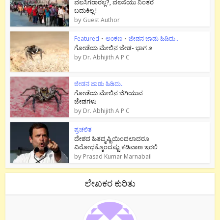
ವಲಸಿಗರಾರಲ್ಲ?, ವಲಸೆಯು ನಿಂತರೆ
ಬದುಕಿಲ್ಲ !
by
Guest Author
Featured
•
ಅಂಕಣ
•
ಜೇಡನ ಜಾಡು ಹಿಡಿದು..
ಗೋಡೆಯ ಮೇಲಿನ ಜೇಡ- ಭಾಗ ೨
by
Dr. Abhijith A P C
ಜೇಡನ ಜಾಡು ಹಿಡಿದು..
ಗೋಡೆಯ ಮೇಲಿನ ಜಿಗಿಯುವ
ಜೇಡಗಳು
by
Dr. Abhijith A P C
ಪ್ರಚಲಿತ
ದೇಶದ ಹಿತದೃಷ್ಟಿಯಿಂದಲಾದರೂ
ವಿರೋಧಕ್ಕೊಂದಷ್ಟು ಕಡಿವಾಣ ಇರಲಿ
by
Prasad Kumar Marnabail
ಲೇಖಕರ ಕುರಿತು