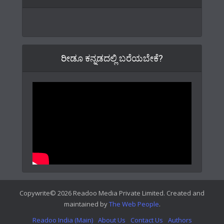
ರೀಡೂ ಕನ್ನಡದಲ್ಲಿ ಬರೆಯಬೇಕೆ?
Copywrite© 2026 Readoo Media Private Limited. Created and
maintained by
The Web People
.
Readoo India (Main)
About Us
Contact Us
Authors