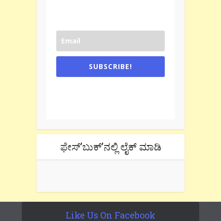
SUBSCRIBE!
One e-mail a week. We don't spam.
Don't forget to check the promotional
tab if you are using gmail.
ಫೇಸ್’ಬುಕ್’ನಲ್ಲಿ ಲೈಕ್ ಮಾಡಿ
Like Us On Facebook