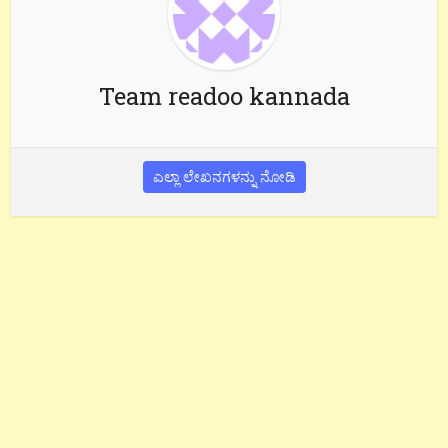
Team readoo kannada
ಎಲ್ಲಾ ಲೇಖನಗಳನ್ನು ನೋಡಿ