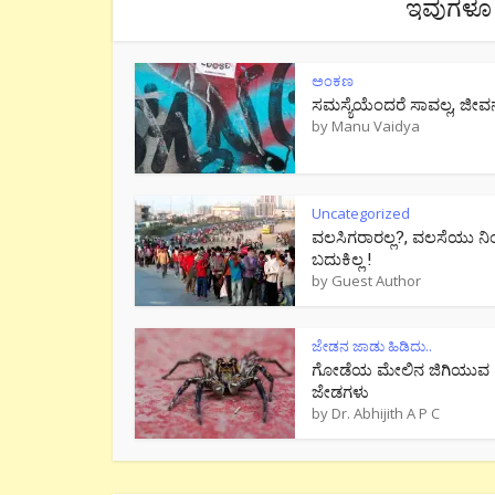
ಇವುಗಳೂ 
ಅಂಕಣ
ಸಮಸ್ಯೆಯೆಂದರೆ ಸಾವಲ್ಲ, ಜೀವ
by
Manu Vaidya
Uncategorized
ವಲಸಿಗರಾರಲ್ಲ?, ವಲಸೆಯು ನಿ
ಬದುಕಿಲ್ಲ !
by
Guest Author
ಜೇಡನ ಜಾಡು ಹಿಡಿದು..
ಗೋಡೆಯ ಮೇಲಿನ ಜಿಗಿಯುವ
ಜೇಡಗಳು
by
Dr. Abhijith A P C