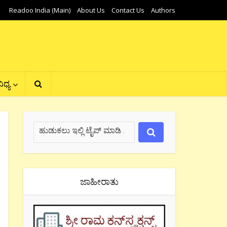
Readoo India (Main)
About Us
Contact Us
Authors
ಿಧ್ಯ
ಜಾಹೀರಾತು