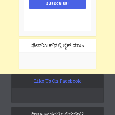
SUBSCRIBE!
One e-mail a week. We don't spam.
Don't forget to check the promotional
tab if you are using gmail.
ಫೇಸ್’ಬುಕ್’ನಲ್ಲಿ ಲೈಕ್ ಮಾಡಿ
Like Us On Facebook
ರೀಡೂ ಕನ್ನಡದಲ್ಲಿ ಬರೆಯಬೇಕೆ?