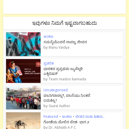
ಇವುಗಳೂ ನಿಮಗೆ ಇಷ್ಟವಾಗಬಹುದು
ಅಂಕಣ
ಸಮಸ್ಯೆಯೆಂದರೆ ಸಾವಲ್ಲ, ಜೀವನ
by
Manu Vaidya
ಪ್ರಚಲಿತ
ಭಾರತದ ಪ್ರಪ್ರಥಮ ಜ್ಯುವೆಲ್ಲರಿ
ಎಕ್ಸಿಬಿಷನ್
by
Team readoo kannada
Uncategorized
ವಲಸಿಗರಾರಲ್ಲ?, ವಲಸೆಯು ನಿಂತರೆ
ಬದುಕಿಲ್ಲ !
by
Guest Author
Featured
•
ಅಂಕಣ
•
ಜೇಡನ ಜಾಡು ಹಿಡಿದು..
ಗೋಡೆಯ ಮೇಲಿನ ಜೇಡ- ಭಾಗ ೨
by
Dr. Abhijith A P C