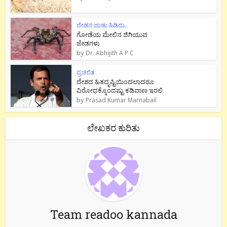
ಜೇಡನ ಜಾಡು ಹಿಡಿದು..
ಗೋಡೆಯ ಮೇಲಿನ ಜಿಗಿಯುವ
ಜೇಡಗಳು
by
Dr. Abhijith A P C
ಪ್ರಚಲಿತ
ದೇಶದ ಹಿತದೃಷ್ಟಿಯಿಂದಲಾದರೂ
ವಿರೋಧಕ್ಕೊಂದಷ್ಟು ಕಡಿವಾಣ ಇರಲಿ
by
Prasad Kumar Marnabail
ಲೇಖಕರ ಕುರಿತು
Team readoo kannada