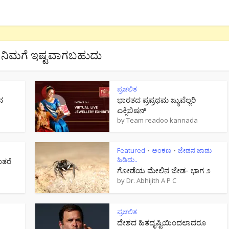
ನಿಮಗೆ ಇಷ್ಟವಾಗಬಹುದು
ಪ್ರಚಲಿತ
ನ
ಭಾರತದ ಪ್ರಪ್ರಥಮ ಜ್ಯುವೆಲ್ಲರಿ
ಎಕ್ಸಿಬಿಷನ್
by
Team readoo kannada
Featured
ಅಂಕಣ
ಜೇಡನ ಜಾಡು
•
•
ಹಿಡಿದು..
ಂತರೆ
ಗೋಡೆಯ ಮೇಲಿನ ಜೇಡ- ಭಾಗ ೨
by
Dr. Abhijith A P C
ಪ್ರಚಲಿತ
ದೇಶದ ಹಿತದೃಷ್ಟಿಯಿಂದಲಾದರೂ