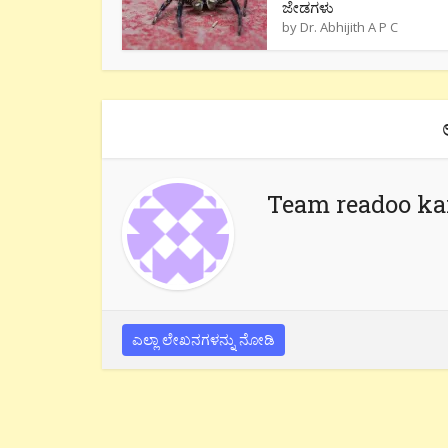
ಜೇಡಗಳು
by
Dr. Abhijith A P C
Team readoo k
ಎಲ್ಲಾ ಲೇಖನಗಳನ್ನು ನೋಡಿ