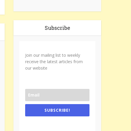
Subscribe
Join our mailing list to weekly
receive the latest articles from
our website
SUBSCRIBE!
One e-mail a week. We don't spam.
Don't forget to check the promotional
tab if you are using gmail.