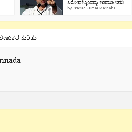
ವಿರೋಧಕ್ಕೊಂದಷ್ಟು ಕಡಿವಾಣ ಇರಲಿ
by
Prasad Kumar Marnabail
ಲೇಖಕರ ಕುರಿತು
annada