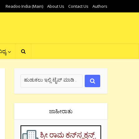
Readoo India (Main)
About Us
Contact Us
Authors
ಿಧ್ಯ
ಜಾಹೀರಾತು