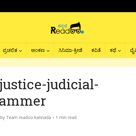
ಪ್ರಚಲಿತ
ಅಂಕಣ
ಸಿನಿಮಾ-ಕ್ರೀಡೆ
ಕವಿತೆ
ಕಥೆ
ವೈವ
justice-judicial-
ammer
by
Team readoo kannada
1 min read