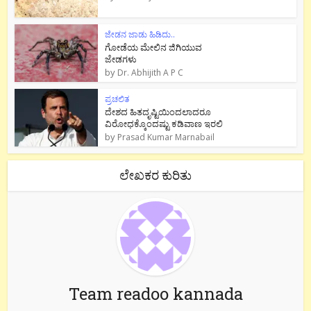
ಜೇಡನ ಜಾಡು ಹಿಡಿದು..
ಗೋಡೆಯ ಮೇಲಿನ ಜಿಗಿಯುವ
ಜೇಡಗಳು
by
Dr. Abhijith A P C
ಪ್ರಚಲಿತ
ದೇಶದ ಹಿತದೃಷ್ಟಿಯಿಂದಲಾದರೂ
ವಿರೋಧಕ್ಕೊಂದಷ್ಟು ಕಡಿವಾಣ ಇರಲಿ
by
Prasad Kumar Marnabail
ಲೇಖಕರ ಕುರಿತು
Team readoo kannada