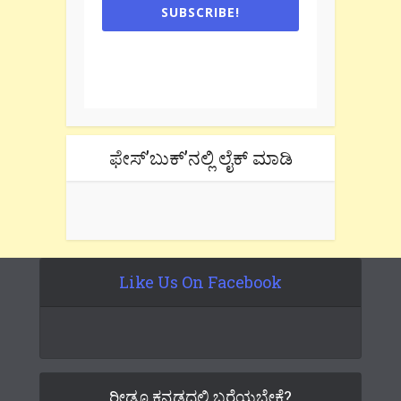
SUBSCRIBE!
One e-mail a week. We don't spam.
Don't forget to check the promotional
tab if you are using gmail.
ಫೇಸ್’ಬುಕ್’ನಲ್ಲಿ ಲೈಕ್ ಮಾಡಿ
Like Us On Facebook
ರೀಡೂ ಕನ್ನಡದಲ್ಲಿ ಬರೆಯಬೇಕೆ?