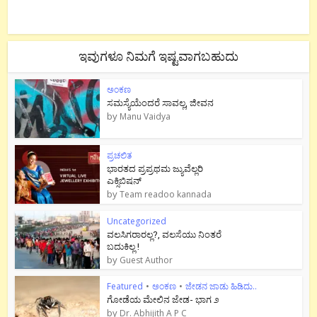
ಇವುಗಳೂ ನಿಮಗೆ ಇಷ್ಟವಾಗಬಹುದು
ಅಂಕಣ
ಸಮಸ್ಯೆಯೆಂದರೆ ಸಾವಲ್ಲ, ಜೀವನ
by
Manu Vaidya
ಪ್ರಚಲಿತ
ಭಾರತದ ಪ್ರಪ್ರಥಮ ಜ್ಯುವೆಲ್ಲರಿ
ಎಕ್ಸಿಬಿಷನ್
by
Team readoo kannada
Uncategorized
ವಲಸಿಗರಾರಲ್ಲ?, ವಲಸೆಯು ನಿಂತರೆ
ಬದುಕಿಲ್ಲ !
by
Guest Author
Featured
•
ಅಂಕಣ
•
ಜೇಡನ ಜಾಡು ಹಿಡಿದು..
ಗೋಡೆಯ ಮೇಲಿನ ಜೇಡ- ಭಾಗ ೨
by
Dr. Abhijith A P C