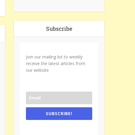
Subscribe
Join our mailing list to weekly
receive the latest articles from
our website
SUBSCRIBE!
One e-mail a week. We don't spam.
Don't forget to check the promotional
tab if you are using gmail.