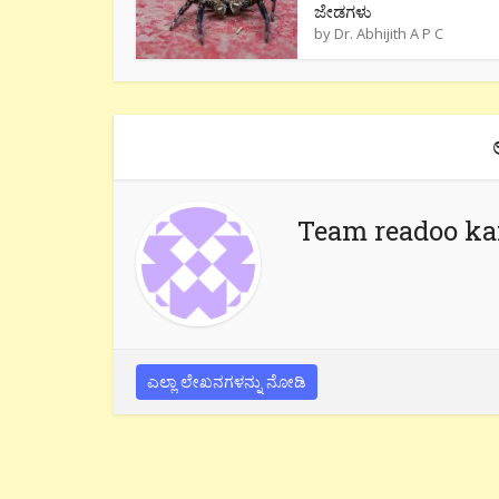
ಜೇಡಗಳು
by
Dr. Abhijith A P C
Team readoo k
ಎಲ್ಲಾ ಲೇಖನಗಳನ್ನು ನೋಡಿ