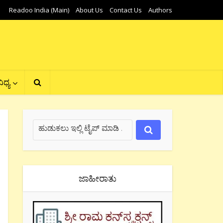
Readoo India (Main)
About Us
Contact Us
Authors
ಿಧ್ಯ
ಜಾಹೀರಾತು