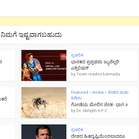
ನಿಮಗೆ ಇಷ್ಟವಾಗಬಹುದು
ಪ್ರಚಲಿತ
ನ
ಭಾರತದ ಪ್ರಪ್ರಥಮ ಜ್ಯುವೆಲ್ಲರಿ
ಎಕ್ಸಿಬಿಷನ್
by
Team readoo kannada
Featured
ಅಂಕಣ
ಜೇಡನ ಜಾಡು
•
•
ಹಿಡಿದು..
ಂತರೆ
ಗೋಡೆಯ ಮೇಲಿನ ಜೇಡ- ಭಾಗ ೨
by
Dr. Abhijith A P C
ಪ್ರಚಲಿತ
ದೇಶದ ಹಿತದೃಷ್ಟಿಯಿಂದಲಾದರೂ