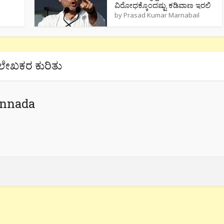
ವಿರೋಧಕ್ಕೊಂದಷ್ಟು ಕಡಿವಾಣ ಇರಲಿ
by
Prasad Kumar Marnabail
ಲೇಖಕರ ಕುರಿತು
annada