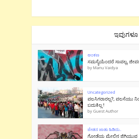
ಇವುಗಳೂ 
ಅಂಕಣ
ಸಮಸ್ಯೆಯೆಂದರೆ ಸಾವಲ್ಲ, ಜೀವ
by
Manu Vaidya
Uncategorized
ವಲಸಿಗರಾರಲ್ಲ?, ವಲಸೆಯು ನಿ
ಬದುಕಿಲ್ಲ !
by
Guest Author
ಜೇಡನ ಜಾಡು ಹಿಡಿದು..
ಗೋಡೆಯ ಮೇಲಿನ ಜಿಗಿಯುವ