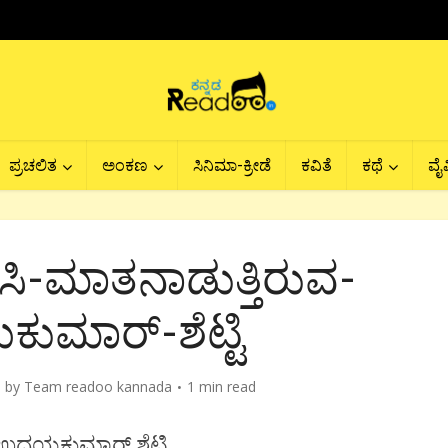
ಪ್ರಚಲಿತ
ಅಂಕಣ
ಸಿನಿಮಾ-ಕ್ರೀಡೆ
ಕವಿತೆ
ಕಥೆ
ವೈವ
ರಿಸಿ-ಮಾತನಾಡುತ್ತಿರುವ-
ಮಾರ್-ಶೆಟ್ಟಿ
by
Team readoo kannada
1 min read
ವ ಉದಯಕುಮಾರ್ ಶೆಟ್ಟಿ