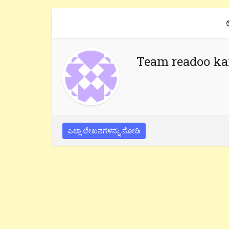
Team readoo k
ಎಲ್ಲಾ ಲೇಖನಗಳನ್ನು ನೋಡಿ