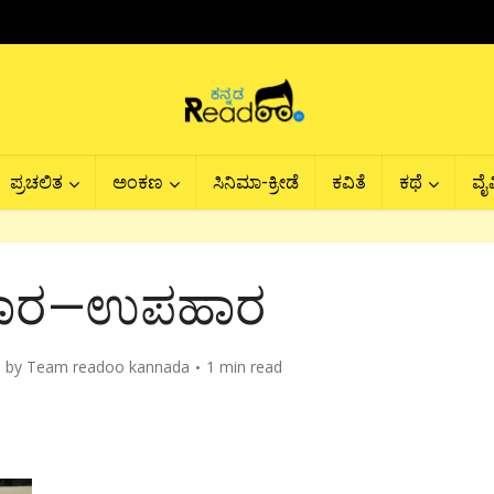
ಪ್ರಚಲಿತ
ಅಂಕಣ
ಸಿನಿಮಾ-ಕ್ರೀಡೆ
ಕವಿತೆ
ಕಥೆ
ವೈವ
ಾರ—ಉಪಹಾರ
by
Team readoo kannada
1 min read