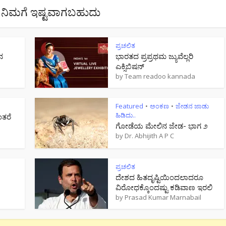
ನಿಮಗೆ ಇಷ್ಟವಾಗಬಹುದು
ಪ್ರಚಲಿತ
ನ
ಭಾರತದ ಪ್ರಪ್ರಥಮ ಜ್ಯುವೆಲ್ಲರಿ
ಎಕ್ಸಿಬಿಷನ್
by
Team readoo kannada
Featured
ಅಂಕಣ
ಜೇಡನ ಜಾಡು
•
•
ಹಿಡಿದು..
ಂತರೆ
ಗೋಡೆಯ ಮೇಲಿನ ಜೇಡ- ಭಾಗ ೨
by
Dr. Abhijith A P C
ಪ್ರಚಲಿತ
ದೇಶದ ಹಿತದೃಷ್ಟಿಯಿಂದಲಾದರೂ
ವಿರೋಧಕ್ಕೊಂದಷ್ಟು ಕಡಿವಾಣ ಇರಲಿ
by
Prasad Kumar Marnabail