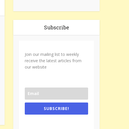
Subscribe
Join our mailing list to weekly
receive the latest articles from
our website
SUBSCRIBE!
One e-mail a week. We don't spam.
Don't forget to check the promotional
tab if you are using gmail.