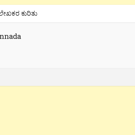
ಲೇಖಕರ ಕುರಿತು
annada