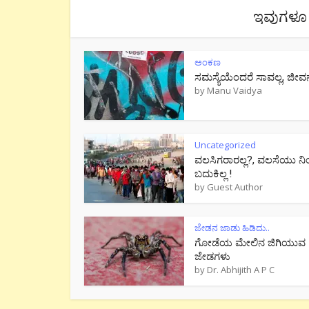
ಇವುಗಳೂ 
ಅಂಕಣ
ಸಮಸ್ಯೆಯೆಂದರೆ ಸಾವಲ್ಲ, ಜೀವ
by
Manu Vaidya
Uncategorized
ವಲಸಿಗರಾರಲ್ಲ?, ವಲಸೆಯು ನಿ
ಬದುಕಿಲ್ಲ !
by
Guest Author
ಜೇಡನ ಜಾಡು ಹಿಡಿದು..
ಗೋಡೆಯ ಮೇಲಿನ ಜಿಗಿಯುವ
ಜೇಡಗಳು
by
Dr. Abhijith A P C