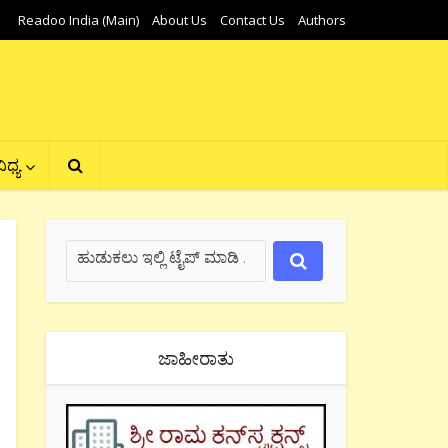
Readoo India (Main)
About Us
Contact Us
Authors
ಿಧ್ಯ
ಜಾಹೀರಾತು