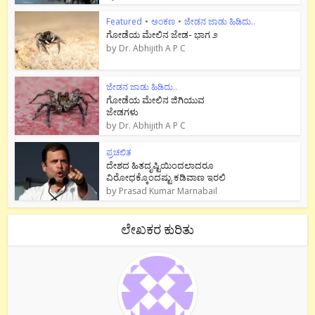
Featured
•
ಅಂಕಣ
•
ಜೇಡನ ಜಾಡು ಹಿಡಿದು..
ಗೋಡೆಯ ಮೇಲಿನ ಜೇಡ- ಭಾಗ ೨
by
Dr. Abhijith A P C
ಜೇಡನ ಜಾಡು ಹಿಡಿದು..
ಗೋಡೆಯ ಮೇಲಿನ ಜಿಗಿಯುವ
ಜೇಡಗಳು
by
Dr. Abhijith A P C
ಪ್ರಚಲಿತ
ದೇಶದ ಹಿತದೃಷ್ಟಿಯಿಂದಲಾದರೂ
ವಿರೋಧಕ್ಕೊಂದಷ್ಟು ಕಡಿವಾಣ ಇರಲಿ
by
Prasad Kumar Marnabail
ಲೇಖಕರ ಕುರಿತು