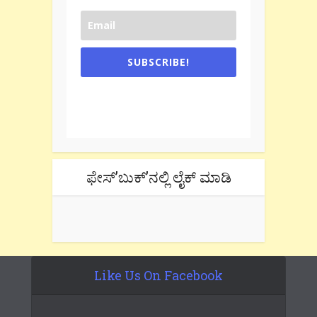
SUBSCRIBE!
One e-mail a week. We don't spam.
Don't forget to check the promotional
tab if you are using gmail.
ಫೇಸ್’ಬುಕ್’ನಲ್ಲಿ ಲೈಕ್ ಮಾಡಿ
Like Us On Facebook