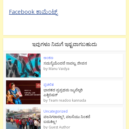
Facebook ಕಾಮೆಂಟ್ಸ್
ಇವುಗಳೂ ನಿಮಗೆ ಇಷ್ಟವಾಗಬಹುದು
ಅಂಕಣ
ಸಮಸ್ಯೆಯೆಂದರೆ ಸಾವಲ್ಲ, ಜೀವನ
by
Manu Vaidya
ಪ್ರಚಲಿತ
ಭಾರತದ ಪ್ರಪ್ರಥಮ ಜ್ಯುವೆಲ್ಲರಿ
ಎಕ್ಸಿಬಿಷನ್
by
Team readoo kannada
Uncategorized
ವಲಸಿಗರಾರಲ್ಲ?, ವಲಸೆಯು ನಿಂತರೆ
ಬದುಕಿಲ್ಲ !
by
Guest Author