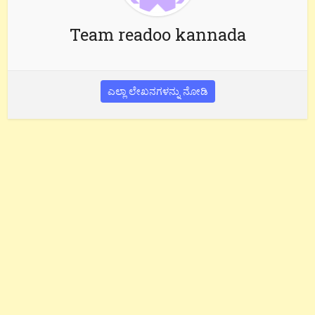
Team readoo kannada
ಎಲ್ಲಾ ಲೇಖನಗಳನ್ನು ನೋಡಿ