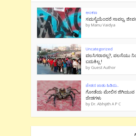
ಅಂಕಣ
ಸಮಸ್ಯೆಯೆಂದರೆ ಸಾವಲ್ಲ, ಜೀವ
by
Manu Vaidya
Uncategorized
ವಲಸಿಗರಾರಲ್ಲ?, ವಲಸೆಯು ನಿ
ಬದುಕಿಲ್ಲ !
by
Guest Author
ಜೇಡನ ಜಾಡು ಹಿಡಿದು..
ಗೋಡೆಯ ಮೇಲಿನ ಜಿಗಿಯುವ
ಜೇಡಗಳು
by
Dr. Abhijith A P C