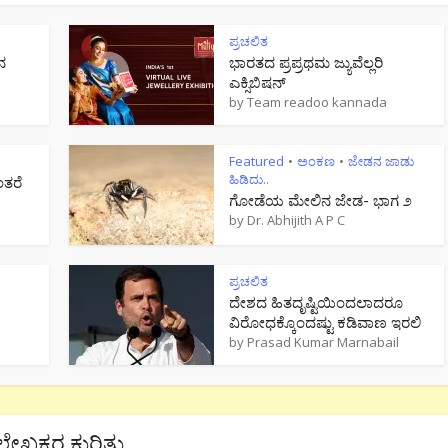
ಪ್ರಚಲಿತ
ನ
ಭಾರತದ ಪ್ರಪ್ರಥಮ ಜ್ಯುವೆಲ್ಲರಿ
ಎಕ್ಸಿಬಿಷನ್
by
Team readoo kannada
Featured
ಅಂಕಣ
ಜೇಡನ ಜಾಡು
•
•
ಹಿಡಿದು..
ಂತರೆ
ಗೋಡೆಯ ಮೇಲಿನ ಜೇಡ- ಭಾಗ ೨
by
Dr. Abhijith A P C
ಪ್ರಚಲಿತ
ದೇಶದ ಹಿತದೃಷ್ಟಿಯಿಂದಲಾದರೂ
ವಿರೋಧಕ್ಕೊಂದಷ್ಟು ಕಡಿವಾಣ ಇರಲಿ
by
Prasad Kumar Marnabail
ಲೇಖಕರ ಕುರಿತು