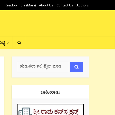
Readoo India (Main)
About Us
Contact Us
Authors
ಿಧ್ಯ
ಜಾಹೀರಾತು