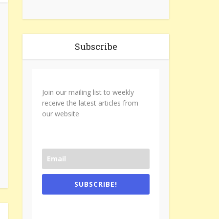
Subscribe
Join our mailing list to weekly
receive the latest articles from
our website
SUBSCRIBE!
One e-mail a week. We don't spam.
Don't forget to check the promotional
tab if you are using gmail.