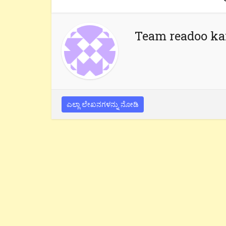
Team readoo k
ಎಲ್ಲಾ ಲೇಖನಗಳನ್ನು ನೋಡಿ