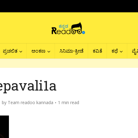
ಪ್ರಚಲಿತ
ಅಂಕಣ
ಸಿನಿಮಾ-ಕ್ರೀಡೆ
ಕವಿತೆ
ಕಥೆ
ವೈವ
epavali1a
by
Team readoo kannada
1 min read