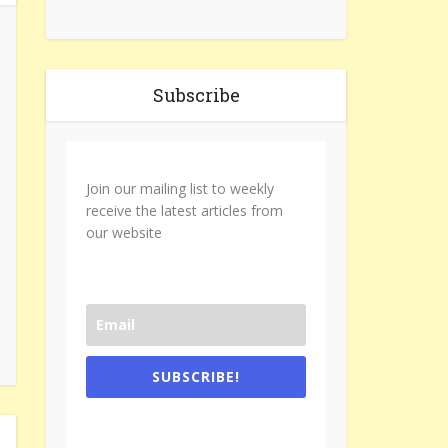
Subscribe
Join our mailing list to weekly
receive the latest articles from
our website
SUBSCRIBE!
One e-mail a week. We don't spam.
Don't forget to check the promotional
tab if you are using gmail.