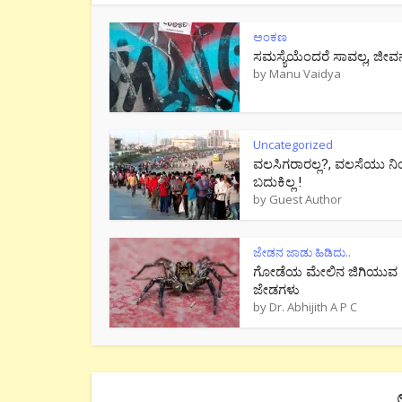
ಅಂಕಣ
ಸಮಸ್ಯೆಯೆಂದರೆ ಸಾವಲ್ಲ, ಜೀವ
by
Manu Vaidya
Uncategorized
ವಲಸಿಗರಾರಲ್ಲ?, ವಲಸೆಯು ನಿ
ಬದುಕಿಲ್ಲ !
by
Guest Author
ಜೇಡನ ಜಾಡು ಹಿಡಿದು..
ಗೋಡೆಯ ಮೇಲಿನ ಜಿಗಿಯುವ
ಜೇಡಗಳು
by
Dr. Abhijith A P C