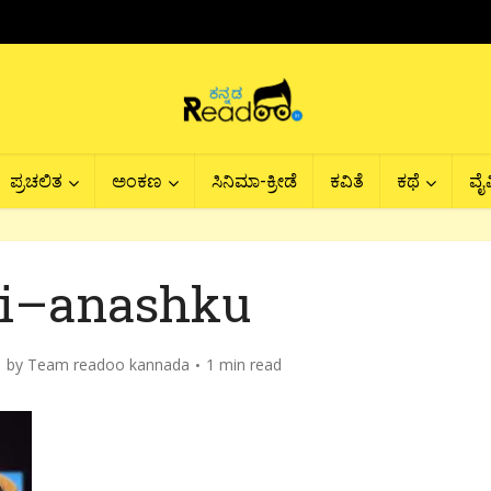
ಪ್ರಚಲಿತ
ಅಂಕಣ
ಸಿನಿಮಾ-ಕ್ರೀಡೆ
ಕವಿತೆ
ಕಥೆ
ವೈವ
i–anashku
by
Team readoo kannada
1 min read