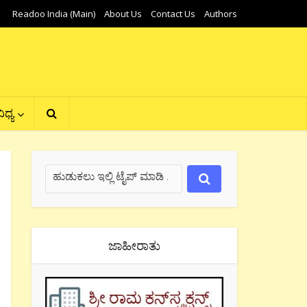
Readoo India (Main)
About Us
Contact Us
Authors
ಿಧ್ಯ
ಜಾಹೀರಾತು