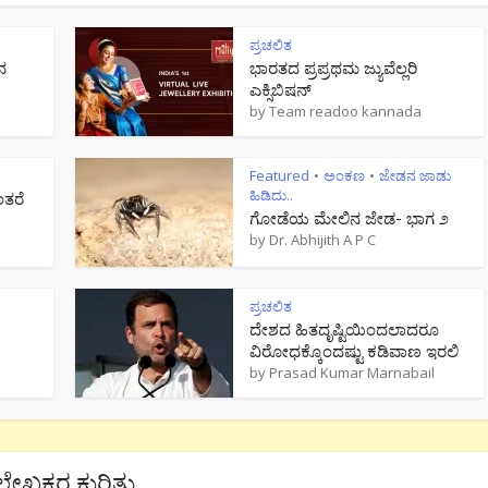
ಪ್ರಚಲಿತ
ನ
ಭಾರತದ ಪ್ರಪ್ರಥಮ ಜ್ಯುವೆಲ್ಲರಿ
ಎಕ್ಸಿಬಿಷನ್
by
Team readoo kannada
Featured
ಅಂಕಣ
ಜೇಡನ ಜಾಡು
•
•
ಹಿಡಿದು..
ಂತರೆ
ಗೋಡೆಯ ಮೇಲಿನ ಜೇಡ- ಭಾಗ ೨
by
Dr. Abhijith A P C
ಪ್ರಚಲಿತ
ದೇಶದ ಹಿತದೃಷ್ಟಿಯಿಂದಲಾದರೂ
ವಿರೋಧಕ್ಕೊಂದಷ್ಟು ಕಡಿವಾಣ ಇರಲಿ
by
Prasad Kumar Marnabail
ಲೇಖಕರ ಕುರಿತು