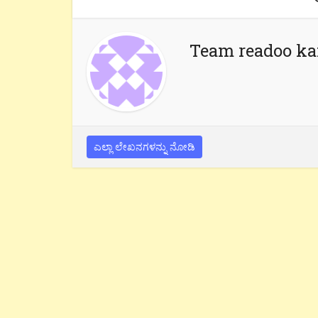
Team readoo k
ಎಲ್ಲಾ ಲೇಖನಗಳನ್ನು ನೋಡಿ