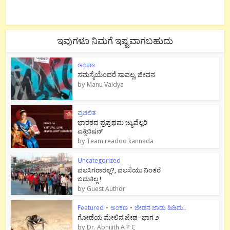
ಇವುಗಳೂ ನಿಮಗೆ ಇಷ್ಟವಾಗಬಹುದು
ಅಂಕಣ
ಸಮಸ್ಯೆಯೆಂದರೆ ಸಾವಲ್ಲ, ಜೀವನ
by
Manu Vaidya
ಪ್ರಚಲಿತ
ಭಾರತದ ಪ್ರಪ್ರಥಮ ಜ್ಯುವೆಲ್ಲರಿ
ಎಕ್ಸಿಬಿಷನ್
by
Team readoo kannada
Uncategorized
ವಲಸಿಗರಾರಲ್ಲ?, ವಲಸೆಯು ನಿಂತರೆ
ಬದುಕಿಲ್ಲ !
by
Guest Author
Featured
•
ಅಂಕಣ
•
ಜೇಡನ ಜಾಡು ಹಿಡಿದು..
ಗೋಡೆಯ ಮೇಲಿನ ಜೇಡ- ಭಾಗ ೨
by
Dr. Abhijith A P C