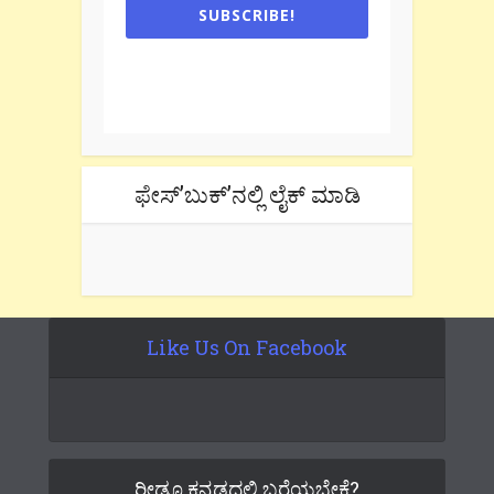
SUBSCRIBE!
One e-mail a week. We don't spam.
Don't forget to check the promotional
tab if you are using gmail.
ಫೇಸ್’ಬುಕ್’ನಲ್ಲಿ ಲೈಕ್ ಮಾಡಿ
Like Us On Facebook
ರೀಡೂ ಕನ್ನಡದಲ್ಲಿ ಬರೆಯಬೇಕೆ?