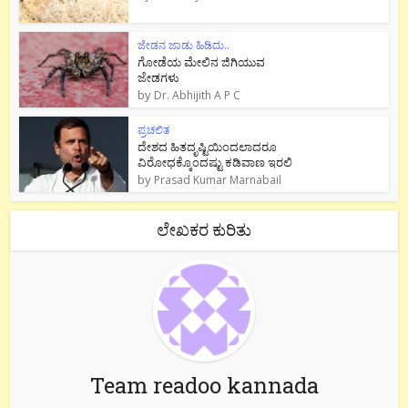
ಜೇಡನ ಜಾಡು ಹಿಡಿದು..
ಗೋಡೆಯ ಮೇಲಿನ ಜಿಗಿಯುವ
ಜೇಡಗಳು
by
Dr. Abhijith A P C
ಪ್ರಚಲಿತ
ದೇಶದ ಹಿತದೃಷ್ಟಿಯಿಂದಲಾದರೂ
ವಿರೋಧಕ್ಕೊಂದಷ್ಟು ಕಡಿವಾಣ ಇರಲಿ
by
Prasad Kumar Marnabail
ಲೇಖಕರ ಕುರಿತು
Team readoo kannada