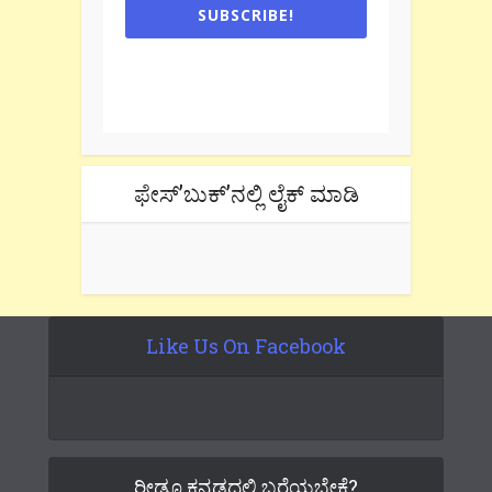
SUBSCRIBE!
One e-mail a week. We don't spam.
Don't forget to check the promotional
tab if you are using gmail.
ಫೇಸ್’ಬುಕ್’ನಲ್ಲಿ ಲೈಕ್ ಮಾಡಿ
Like Us On Facebook
ರೀಡೂ ಕನ್ನಡದಲ್ಲಿ ಬರೆಯಬೇಕೆ?