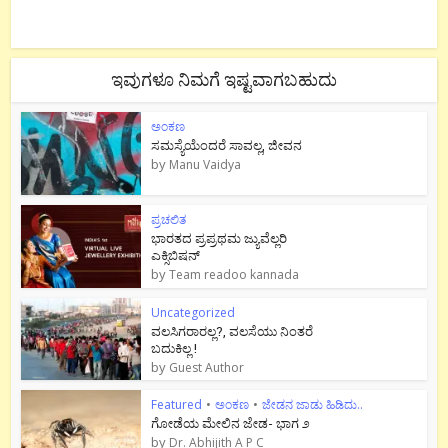
ಇವುಗಳೂ ನಿಮಗೆ ಇಷ್ಟವಾಗಬಹುದು
ಅಂಕಣ
ಸಮಸ್ಯೆಯೆಂದರೆ ಸಾವಲ್ಲ, ಜೀವನ
by
Manu Vaidya
ಪ್ರಚಲಿತ
ಭಾರತದ ಪ್ರಪ್ರಥಮ ಜ್ಯುವೆಲ್ಲರಿ
ಎಕ್ಸಿಬಿಷನ್
by
Team readoo kannada
Uncategorized
ವಲಸಿಗರಾರಲ್ಲ?, ವಲಸೆಯು ನಿಂತರೆ
ಬದುಕಿಲ್ಲ !
by
Guest Author
Featured
•
ಅಂಕಣ
•
ಜೇಡನ ಜಾಡು ಹಿಡಿದು..
ಗೋಡೆಯ ಮೇಲಿನ ಜೇಡ- ಭಾಗ ೨
by
Dr. Abhijith A P C