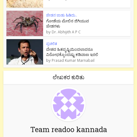
ಜೇಡನ ಜಾಡು ಹಿಡಿದು..
ಗೋಡೆಯ ಮೇಲಿನ ಜಿಗಿಯುವ
ಜೇಡಗಳು
by
Dr. Abhijith A P C
ಪ್ರಚಲಿತ
ದೇಶದ ಹಿತದೃಷ್ಟಿಯಿಂದಲಾದರೂ
ವಿರೋಧಕ್ಕೊಂದಷ್ಟು ಕಡಿವಾಣ ಇರಲಿ
by
Prasad Kumar Marnabail
ಲೇಖಕರ ಕುರಿತು
Team readoo kannada