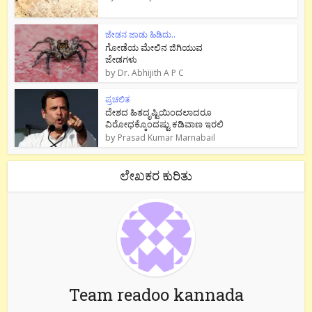
ಜೇಡನ ಜಾಡು ಹಿಡಿದು..
ಗೋಡೆಯ ಮೇಲಿನ ಜಿಗಿಯುವ
ಜೇಡಗಳು
by
Dr. Abhijith A P C
ಪ್ರಚಲಿತ
ದೇಶದ ಹಿತದೃಷ್ಟಿಯಿಂದಲಾದರೂ
ವಿರೋಧಕ್ಕೊಂದಷ್ಟು ಕಡಿವಾಣ ಇರಲಿ
by
Prasad Kumar Marnabail
ಲೇಖಕರ ಕುರಿತು
Team readoo kannada