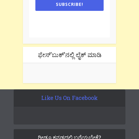
SUBSCRIBE!
One e-mail a week. We don't spam.
Don't forget to check the promotional
tab if you are using gmail.
ಫೇಸ್’ಬುಕ್’ನಲ್ಲಿ ಲೈಕ್ ಮಾಡಿ
Like Us On Facebook
ರೀಡೂ ಕನ್ನಡದಲ್ಲಿ ಬರೆಯಬೇಕೆ?