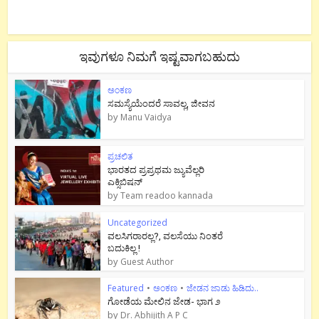
ಇವುಗಳೂ ನಿಮಗೆ ಇಷ್ಟವಾಗಬಹುದು
ಅಂಕಣ
ಸಮಸ್ಯೆಯೆಂದರೆ ಸಾವಲ್ಲ, ಜೀವನ
by
Manu Vaidya
ಪ್ರಚಲಿತ
ಭಾರತದ ಪ್ರಪ್ರಥಮ ಜ್ಯುವೆಲ್ಲರಿ
ಎಕ್ಸಿಬಿಷನ್
by
Team readoo kannada
Uncategorized
ವಲಸಿಗರಾರಲ್ಲ?, ವಲಸೆಯು ನಿಂತರೆ
ಬದುಕಿಲ್ಲ !
by
Guest Author
Featured
•
ಅಂಕಣ
•
ಜೇಡನ ಜಾಡು ಹಿಡಿದು..
ಗೋಡೆಯ ಮೇಲಿನ ಜೇಡ- ಭಾಗ ೨
by
Dr. Abhijith A P C