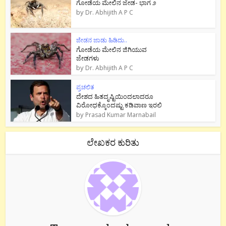
ಗೋಡೆಯ ಮೇಲಿನ ಜೇಡ- ಭಾಗ ೨
by
Dr. Abhijith A P C
ಜೇಡನ ಜಾಡು ಹಿಡಿದು..
ಗೋಡೆಯ ಮೇಲಿನ ಜಿಗಿಯುವ
ಜೇಡಗಳು
by
Dr. Abhijith A P C
ಪ್ರಚಲಿತ
ದೇಶದ ಹಿತದೃಷ್ಟಿಯಿಂದಲಾದರೂ
ವಿರೋಧಕ್ಕೊಂದಷ್ಟು ಕಡಿವಾಣ ಇರಲಿ
by
Prasad Kumar Marnabail
ಲೇಖಕರ ಕುರಿತು