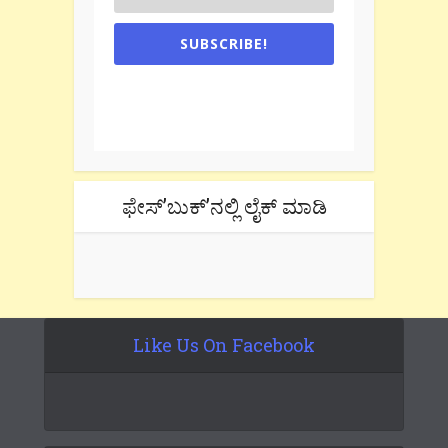
SUBSCRIBE!
One e-mail a week. We don't spam.
Don't forget to check the promotional
tab if you are using gmail.
ಫೇಸ್’ಬುಕ್’ನಲ್ಲಿ ಲೈಕ್ ಮಾಡಿ
Like Us On Facebook