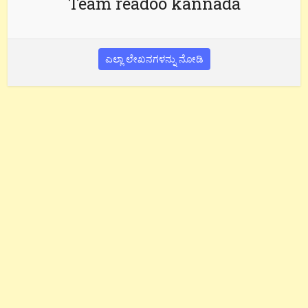
Team readoo kannada
ಎಲ್ಲಾ ಲೇಖನಗಳನ್ನು ನೋಡಿ