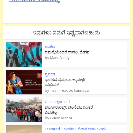
ಇವುಗಳೂ ನಿಮಗೆ ಇಷ್ಟವಾಗಬಹುದು
ಅಂಕಣ
ಸಮಸ್ಯೆಯೆಂದರೆ ಸಾವಲ್ಲ, ಜೀವನ
by
Manu Vaidya
ಪ್ರಚಲಿತ
ಭಾರತದ ಪ್ರಪ್ರಥಮ ಜ್ಯುವೆಲ್ಲರಿ
ಎಕ್ಸಿಬಿಷನ್
by
Team readoo kannada
Uncategorized
ವಲಸಿಗರಾರಲ್ಲ?, ವಲಸೆಯು ನಿಂತರೆ
ಬದುಕಿಲ್ಲ !
by
Guest Author
Featured
•
ಅಂಕಣ
•
ಜೇಡನ ಜಾಡು ಹಿಡಿದು..