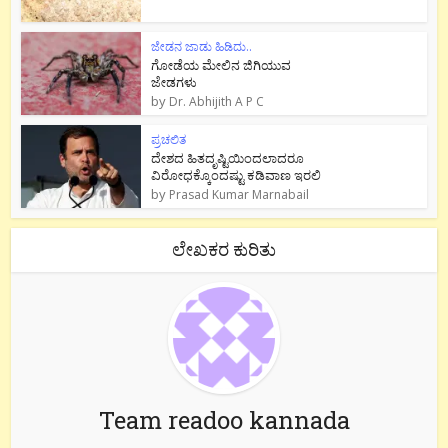
ಜೇಡನ ಜಾಡು ಹಿಡಿದು..
ಗೋಡೆಯ ಮೇಲಿನ ಜಿಗಿಯುವ
ಜೇಡಗಳು
by
Dr. Abhijith A P C
ಪ್ರಚಲಿತ
ದೇಶದ ಹಿತದೃಷ್ಟಿಯಿಂದಲಾದರೂ
ವಿರೋಧಕ್ಕೊಂದಷ್ಟು ಕಡಿವಾಣ ಇರಲಿ
by
Prasad Kumar Marnabail
ಲೇಖಕರ ಕುರಿತು
Team readoo kannada