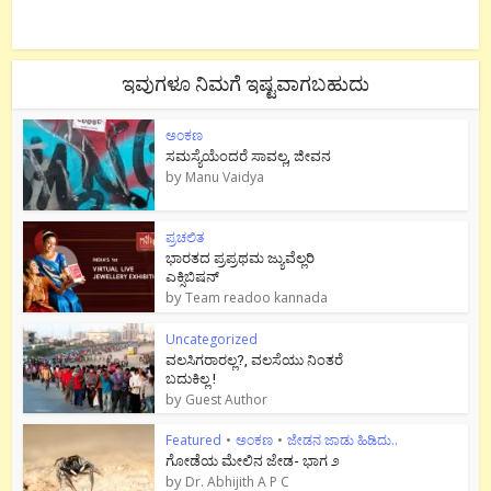
ಇವುಗಳೂ ನಿಮಗೆ ಇಷ್ಟವಾಗಬಹುದು
ಅಂಕಣ
ಸಮಸ್ಯೆಯೆಂದರೆ ಸಾವಲ್ಲ, ಜೀವನ
by
Manu Vaidya
ಪ್ರಚಲಿತ
ಭಾರತದ ಪ್ರಪ್ರಥಮ ಜ್ಯುವೆಲ್ಲರಿ
ಎಕ್ಸಿಬಿಷನ್
by
Team readoo kannada
Uncategorized
ವಲಸಿಗರಾರಲ್ಲ?, ವಲಸೆಯು ನಿಂತರೆ
ಬದುಕಿಲ್ಲ !
by
Guest Author
Featured
•
ಅಂಕಣ
•
ಜೇಡನ ಜಾಡು ಹಿಡಿದು..
ಗೋಡೆಯ ಮೇಲಿನ ಜೇಡ- ಭಾಗ ೨
by
Dr. Abhijith A P C