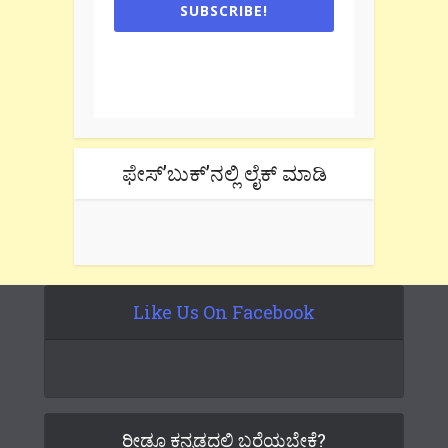
SUBSCRIBE!
One e-mail a week. We don't spam.
Don't forget to check the promotional
tab if you are using gmail.
ಫೇಸ್’ಬುಕ್’ನಲ್ಲಿ ಲೈಕ್ ಮಾಡಿ
Like Us On Facebook
ರೀಡೂ ಕನ್ನಡದಲ್ಲಿ ಬರೆಯಬೇಕೆ?