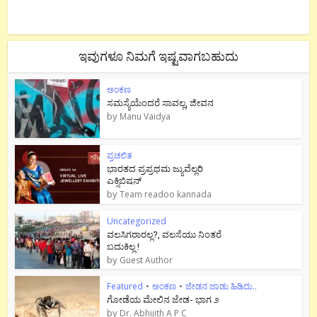
ಇವುಗಳೂ ನಿಮಗೆ ಇಷ್ಟವಾಗಬಹುದು
ಅಂಕಣ
ಸಮಸ್ಯೆಯೆಂದರೆ ಸಾವಲ್ಲ, ಜೀವನ
by
Manu Vaidya
ಪ್ರಚಲಿತ
ಭಾರತದ ಪ್ರಪ್ರಥಮ ಜ್ಯುವೆಲ್ಲರಿ
ಎಕ್ಸಿಬಿಷನ್
by
Team readoo kannada
Uncategorized
ವಲಸಿಗರಾರಲ್ಲ?, ವಲಸೆಯು ನಿಂತರೆ
ಬದುಕಿಲ್ಲ !
by
Guest Author
Featured
•
ಅಂಕಣ
•
ಜೇಡನ ಜಾಡು ಹಿಡಿದು..
ಗೋಡೆಯ ಮೇಲಿನ ಜೇಡ- ಭಾಗ ೨
by
Dr. Abhijith A P C