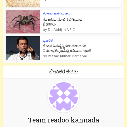
ಜೇಡನ ಜಾಡು ಹಿಡಿದು..
ಗೋಡೆಯ ಮೇಲಿನ ಜಿಗಿಯುವ
ಜೇಡಗಳು
by
Dr. Abhijith A P C
ಪ್ರಚಲಿತ
ದೇಶದ ಹಿತದೃಷ್ಟಿಯಿಂದಲಾದರೂ
ವಿರೋಧಕ್ಕೊಂದಷ್ಟು ಕಡಿವಾಣ ಇರಲಿ
by
Prasad Kumar Marnabail
ಲೇಖಕರ ಕುರಿತು
Team readoo kannada