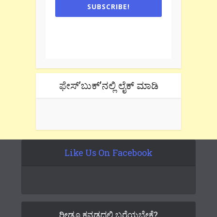
SUBSCRIBE!
One e-mail a week. We don't spam.
Don't forget to check the promotional
tab if you are using gmail.
ಫೇಸ್’ಬುಕ್’ನಲ್ಲಿ ಲೈಕ್ ಮಾಡಿ
Like Us On Facebook
ರೀಡೂ ಕನ್ನಡದಲ್ಲಿ ಬರೆಯಬೇಕೆ?