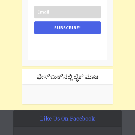
SUBSCRIBE!
One e-mail a week. We don't spam.
Don't forget to check the promotional
tab if you are using gmail.
ಫೇಸ್’ಬುಕ್’ನಲ್ಲಿ ಲೈಕ್ ಮಾಡಿ
Like Us On Facebook