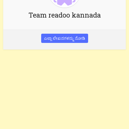
Team readoo kannada
ಎಲ್ಲಾ ಲೇಖನಗಳನ್ನು ನೋಡಿ