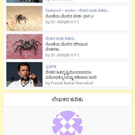
Featured
•
ಅಂಕಣ
•
ಜೇಡನ ಜಾಡು ಹಿಡಿದು..
ಗೋಡೆಯ ಮೇಲಿನ ಜೇಡ- ಭಾಗ ೨
by
Dr. Abhijith A P C
ಜೇಡನ ಜಾಡು ಹಿಡಿದು..
ಗೋಡೆಯ ಮೇಲಿನ ಜಿಗಿಯುವ
ಜೇಡಗಳು
by
Dr. Abhijith A P C
ಪ್ರಚಲಿತ
ದೇಶದ ಹಿತದೃಷ್ಟಿಯಿಂದಲಾದರೂ
ವಿರೋಧಕ್ಕೊಂದಷ್ಟು ಕಡಿವಾಣ ಇರಲಿ
by
Prasad Kumar Marnabail
ಲೇಖಕರ ಕುರಿತು