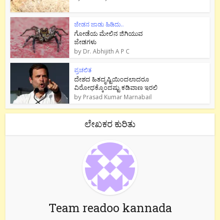
ಜೇಡನ ಜಾಡು ಹಿಡಿದು..
ಗೋಡೆಯ ಮೇಲಿನ ಜಿಗಿಯುವ
ಜೇಡಗಳು
by
Dr. Abhijith A P C
ಪ್ರಚಲಿತ
ದೇಶದ ಹಿತದೃಷ್ಟಿಯಿಂದಲಾದರೂ
ವಿರೋಧಕ್ಕೊಂದಷ್ಟು ಕಡಿವಾಣ ಇರಲಿ
by
Prasad Kumar Marnabail
ಲೇಖಕರ ಕುರಿತು
Team readoo kannada