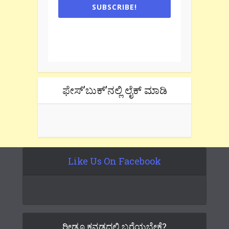
SUBSCRIBE!
One e-mail a week. We don't spam.
Don't forget to check the promotional
tab if you are using gmail.
ಫೇಸ್’ಬುಕ್’ನಲ್ಲಿ ಲೈಕ್ ಮಾಡಿ
Like Us On Facebook
ರೀಡೂ ಕನ್ನಡದಲ್ಲಿ ಬರೆಯಬೇಕೆ?