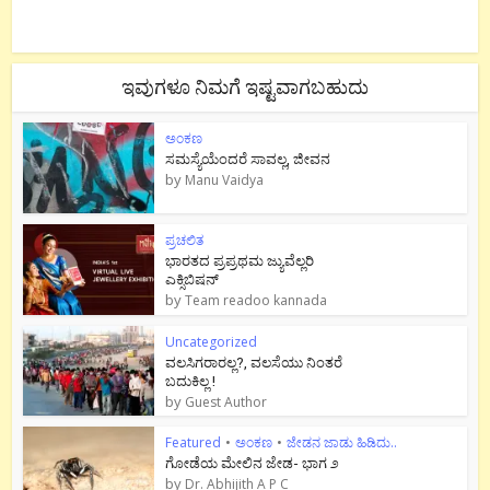
ಇವುಗಳೂ ನಿಮಗೆ ಇಷ್ಟವಾಗಬಹುದು
ಅಂಕಣ
ಸಮಸ್ಯೆಯೆಂದರೆ ಸಾವಲ್ಲ, ಜೀವನ
by
Manu Vaidya
ಪ್ರಚಲಿತ
ಭಾರತದ ಪ್ರಪ್ರಥಮ ಜ್ಯುವೆಲ್ಲರಿ
ಎಕ್ಸಿಬಿಷನ್
by
Team readoo kannada
Uncategorized
ವಲಸಿಗರಾರಲ್ಲ?, ವಲಸೆಯು ನಿಂತರೆ
ಬದುಕಿಲ್ಲ !
by
Guest Author
Featured
•
ಅಂಕಣ
•
ಜೇಡನ ಜಾಡು ಹಿಡಿದು..
ಗೋಡೆಯ ಮೇಲಿನ ಜೇಡ- ಭಾಗ ೨
by
Dr. Abhijith A P C