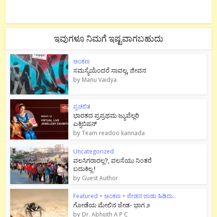
ಇವುಗಳೂ ನಿಮಗೆ ಇಷ್ಟವಾಗಬಹುದು
ಅಂಕಣ
ಸಮಸ್ಯೆಯೆಂದರೆ ಸಾವಲ್ಲ, ಜೀವನ
by
Manu Vaidya
ಪ್ರಚಲಿತ
ಭಾರತದ ಪ್ರಪ್ರಥಮ ಜ್ಯುವೆಲ್ಲರಿ
ಎಕ್ಸಿಬಿಷನ್
by
Team readoo kannada
Uncategorized
ವಲಸಿಗರಾರಲ್ಲ?, ವಲಸೆಯು ನಿಂತರೆ
ಬದುಕಿಲ್ಲ !
by
Guest Author
Featured
•
ಅಂಕಣ
•
ಜೇಡನ ಜಾಡು ಹಿಡಿದು..
ಗೋಡೆಯ ಮೇಲಿನ ಜೇಡ- ಭಾಗ ೨
by
Dr. Abhijith A P C