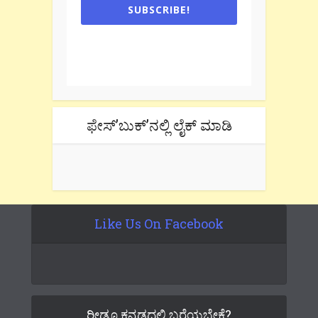
SUBSCRIBE!
One e-mail a week. We don't spam.
Don't forget to check the promotional
tab if you are using gmail.
ಫೇಸ್’ಬುಕ್’ನಲ್ಲಿ ಲೈಕ್ ಮಾಡಿ
Like Us On Facebook
ರೀಡೂ ಕನ್ನಡದಲ್ಲಿ ಬರೆಯಬೇಕೆ?