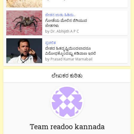
ಜೇಡನ ಜಾಡು ಹಿಡಿದು..
ಗೋಡೆಯ ಮೇಲಿನ ಜಿಗಿಯುವ
ಜೇಡಗಳು
by
Dr. Abhijith A P C
ಪ್ರಚಲಿತ
ದೇಶದ ಹಿತದೃಷ್ಟಿಯಿಂದಲಾದರೂ
ವಿರೋಧಕ್ಕೊಂದಷ್ಟು ಕಡಿವಾಣ ಇರಲಿ
by
Prasad Kumar Marnabail
ಲೇಖಕರ ಕುರಿತು
Team readoo kannada