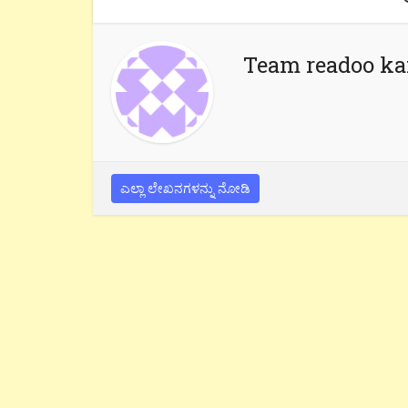
Team readoo k
ಎಲ್ಲಾ ಲೇಖನಗಳನ್ನು ನೋಡಿ