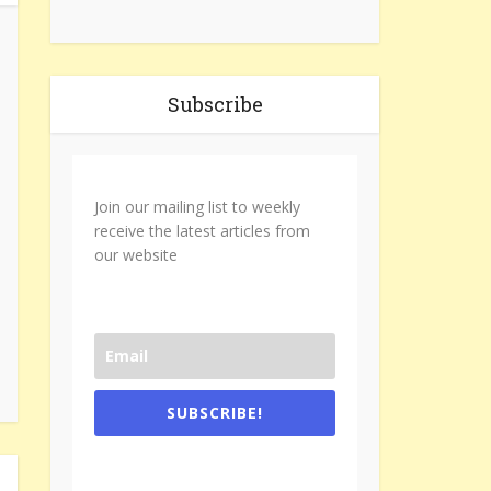
Subscribe
Join our mailing list to weekly
receive the latest articles from
our website
SUBSCRIBE!
One e-mail a week. We don't spam.
Don't forget to check the promotional
tab if you are using gmail.