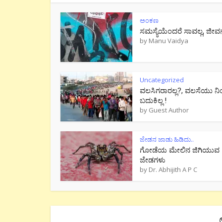
ಅಂಕಣ
ಸಮಸ್ಯೆಯೆಂದರೆ ಸಾವಲ್ಲ, ಜೀವ
by
Manu Vaidya
Uncategorized
ವಲಸಿಗರಾರಲ್ಲ?, ವಲಸೆಯು ನಿ
ಬದುಕಿಲ್ಲ !
by
Guest Author
ಜೇಡನ ಜಾಡು ಹಿಡಿದು..
ಗೋಡೆಯ ಮೇಲಿನ ಜಿಗಿಯುವ
ಜೇಡಗಳು
by
Dr. Abhijith A P C