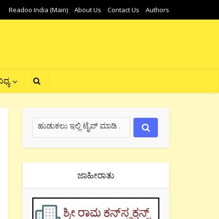
Readoo India (Main)
About Us
Contact Us
Authors
ಿಧ್ಯ
ಜಾಹೀರಾತು