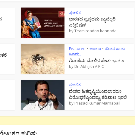
ಪ್ರಚಲಿತ
ನ
ಭಾರತದ ಪ್ರಪ್ರಥಮ ಜ್ಯುವೆಲ್ಲರಿ
ಎಕ್ಸಿಬಿಷನ್
by
Team readoo kannada
Featured
ಅಂಕಣ
ಜೇಡನ ಜಾಡು
•
•
ಹಿಡಿದು..
ಂತರೆ
ಗೋಡೆಯ ಮೇಲಿನ ಜೇಡ- ಭಾಗ ೨
by
Dr. Abhijith A P C
ಪ್ರಚಲಿತ
ದೇಶದ ಹಿತದೃಷ್ಟಿಯಿಂದಲಾದರೂ
ವಿರೋಧಕ್ಕೊಂದಷ್ಟು ಕಡಿವಾಣ ಇರಲಿ
by
Prasad Kumar Marnabail
ಲೇಖಕರ ಕುರಿತು