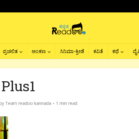
ಪ್ರಚಲಿತ
ಅಂಕಣ
ಸಿನಿಮಾ-ಕ್ರೀಡೆ
ಕವಿತೆ
ಕಥೆ
ವೈವ
Plus1
by
Team readoo kannada
1 min read