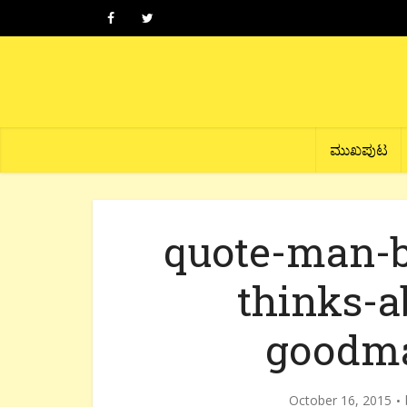
ಮುಖಪುಟ
quote-man-
thinks-a
goodma
October 16, 2015