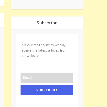
Subscribe
Join our mailing list to weekly
receive the latest articles from
our website
SUBSCRIBE!
One e-mail a week. We don't spam.
Don't forget to check the promotional
tab if you are using gmail.