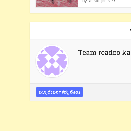
by
Dr. Abhijith A P C
Team readoo k
ಎಲ್ಲಾ ಲೇಖನಗಳನ್ನು ನೋಡಿ