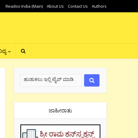
Readoo India (Main)
About Us
Contact Us
Authors
ಿಧ್ಯ
ಜಾಹೀರಾತು