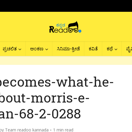
ಪ್ರಚಲಿತ
ಅಂಕಣ
ಸಿನಿಮಾ-ಕ್ರೀಡೆ
ಕವಿತೆ
ಕಥೆ
ವೈವ
becomes-what-he-
bout-morris-e-
n-68-2-0288
by
Team readoo kannada
1 min read