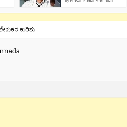
by
Prasad Kumar Marnabail
ಲೇಖಕರ ಕುರಿತು
annada