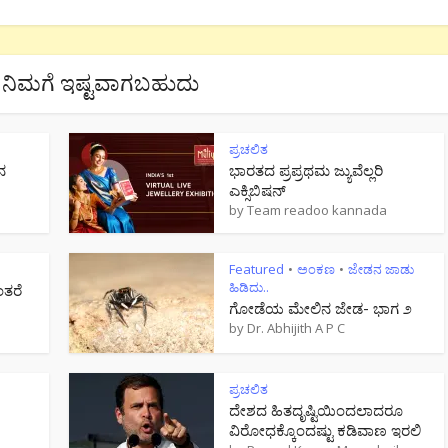
ನಿಮಗೆ ಇಷ್ಟವಾಗಬಹುದು
ಪ್ರಚಲಿತ
ನ
ಭಾರತದ ಪ್ರಪ್ರಥಮ ಜ್ಯುವೆಲ್ಲರಿ
ಎಕ್ಸಿಬಿಷನ್
by
Team readoo kannada
Featured
ಅಂಕಣ
ಜೇಡನ ಜಾಡು
•
•
ಹಿಡಿದು..
ಂತರೆ
ಗೋಡೆಯ ಮೇಲಿನ ಜೇಡ- ಭಾಗ ೨
by
Dr. Abhijith A P C
ಪ್ರಚಲಿತ
ದೇಶದ ಹಿತದೃಷ್ಟಿಯಿಂದಲಾದರೂ
ವಿರೋಧಕ್ಕೊಂದಷ್ಟು ಕಡಿವಾಣ ಇರಲಿ