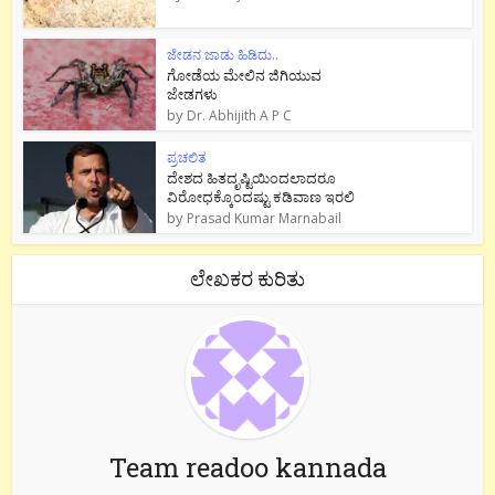
ಜೇಡನ ಜಾಡು ಹಿಡಿದು..
ಗೋಡೆಯ ಮೇಲಿನ ಜಿಗಿಯುವ
ಜೇಡಗಳು
by
Dr. Abhijith A P C
ಪ್ರಚಲಿತ
ದೇಶದ ಹಿತದೃಷ್ಟಿಯಿಂದಲಾದರೂ
ವಿರೋಧಕ್ಕೊಂದಷ್ಟು ಕಡಿವಾಣ ಇರಲಿ
by
Prasad Kumar Marnabail
ಲೇಖಕರ ಕುರಿತು
Team readoo kannada