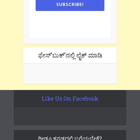
SUBSCRIBE!
One e-mail a week. We don't spam.
Don't forget to check the promotional
tab if you are using gmail.
ಫೇಸ್’ಬುಕ್’ನಲ್ಲಿ ಲೈಕ್ ಮಾಡಿ
Like Us On Facebook
ರೀಡೂ ಕನ್ನಡದಲ್ಲಿ ಬರೆಯಬೇಕೆ?