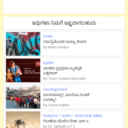
ಇವುಗಳೂ ನಿಮಗೆ ಇಷ್ಟವಾಗಬಹುದು
ಅಂಕಣ
ಸಮಸ್ಯೆಯೆಂದರೆ ಸಾವಲ್ಲ, ಜೀವನ
by
Manu Vaidya
ಪ್ರಚಲಿತ
ಭಾರತದ ಪ್ರಪ್ರಥಮ ಜ್ಯುವೆಲ್ಲರಿ
ಎಕ್ಸಿಬಿಷನ್
by
Team readoo kannada
Uncategorized
ವಲಸಿಗರಾರಲ್ಲ?, ವಲಸೆಯು ನಿಂತರೆ
ಬದುಕಿಲ್ಲ !
by
Guest Author
Featured
•
ಅಂಕಣ
•
ಜೇಡನ ಜಾಡು ಹಿಡಿದು..
ಗೋಡೆಯ ಮೇಲಿನ ಜೇಡ- ಭಾಗ ೨
by
Dr. Abhijith A P C