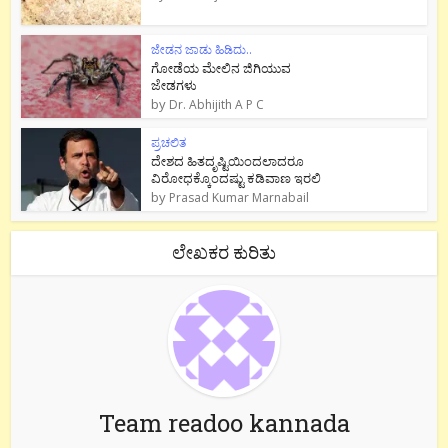
ಜೇಡನ ಜಾಡು ಹಿಡಿದು..
ಗೋಡೆಯ ಮೇಲಿನ ಜಿಗಿಯುವ
ಜೇಡಗಳು
by
Dr. Abhijith A P C
ಪ್ರಚಲಿತ
ದೇಶದ ಹಿತದೃಷ್ಟಿಯಿಂದಲಾದರೂ
ವಿರೋಧಕ್ಕೊಂದಷ್ಟು ಕಡಿವಾಣ ಇರಲಿ
by
Prasad Kumar Marnabail
ಲೇಖಕರ ಕುರಿತು
Team readoo kannada