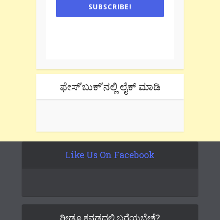
SUBSCRIBE!
One e-mail a week. We don't spam.
Don't forget to check the promotional
tab if you are using gmail.
ಫೇಸ್’ಬುಕ್’ನಲ್ಲಿ ಲೈಕ್ ಮಾಡಿ
Like Us On Facebook
ರೀಡೂ ಕನ್ನಡದಲ್ಲಿ ಬರೆಯಬೇಕೆ?