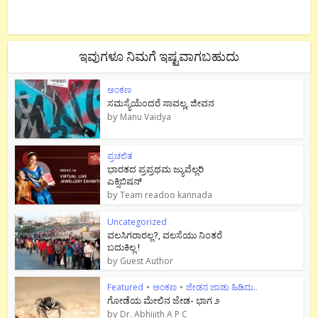
ಇವುಗಳೂ ನಿಮಗೆ ಇಷ್ಟವಾಗಬಹುದು
ಅಂಕಣ
ಸಮಸ್ಯೆಯೆಂದರೆ ಸಾವಲ್ಲ, ಜೀವನ
by
Manu Vaidya
ಪ್ರಚಲಿತ
ಭಾರತದ ಪ್ರಪ್ರಥಮ ಜ್ಯುವೆಲ್ಲರಿ
ಎಕ್ಸಿಬಿಷನ್
by
Team readoo kannada
Uncategorized
ವಲಸಿಗರಾರಲ್ಲ?, ವಲಸೆಯು ನಿಂತರೆ
ಬದುಕಿಲ್ಲ !
by
Guest Author
Featured
•
ಅಂಕಣ
•
ಜೇಡನ ಜಾಡು ಹಿಡಿದು..
ಗೋಡೆಯ ಮೇಲಿನ ಜೇಡ- ಭಾಗ ೨
by
Dr. Abhijith A P C