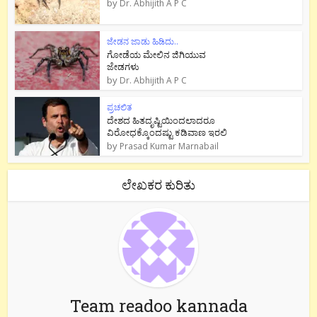
by
Dr. Abhijith A P C
ಜೇಡನ ಜಾಡು ಹಿಡಿದು..
ಗೋಡೆಯ ಮೇಲಿನ ಜಿಗಿಯುವ
ಜೇಡಗಳು
by
Dr. Abhijith A P C
ಪ್ರಚಲಿತ
ದೇಶದ ಹಿತದೃಷ್ಟಿಯಿಂದಲಾದರೂ
ವಿರೋಧಕ್ಕೊಂದಷ್ಟು ಕಡಿವಾಣ ಇರಲಿ
by
Prasad Kumar Marnabail
ಲೇಖಕರ ಕುರಿತು
Team readoo kannada