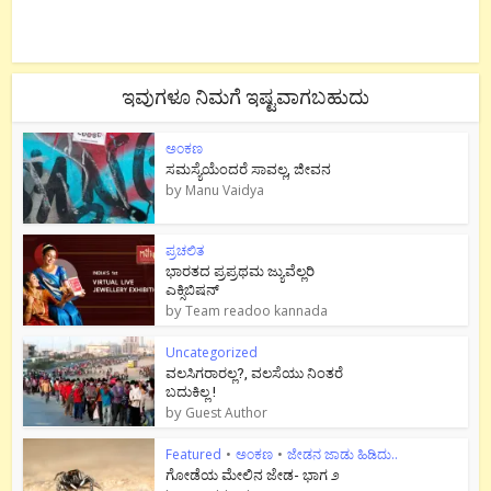
ಇವುಗಳೂ ನಿಮಗೆ ಇಷ್ಟವಾಗಬಹುದು
ಅಂಕಣ
ಸಮಸ್ಯೆಯೆಂದರೆ ಸಾವಲ್ಲ, ಜೀವನ
by
Manu Vaidya
ಪ್ರಚಲಿತ
ಭಾರತದ ಪ್ರಪ್ರಥಮ ಜ್ಯುವೆಲ್ಲರಿ
ಎಕ್ಸಿಬಿಷನ್
by
Team readoo kannada
Uncategorized
ವಲಸಿಗರಾರಲ್ಲ?, ವಲಸೆಯು ನಿಂತರೆ
ಬದುಕಿಲ್ಲ !
by
Guest Author
Featured
•
ಅಂಕಣ
•
ಜೇಡನ ಜಾಡು ಹಿಡಿದು..
ಗೋಡೆಯ ಮೇಲಿನ ಜೇಡ- ಭಾಗ ೨