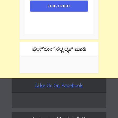
SUBSCRIBE!
One e-mail a week. We don't spam.
Don't forget to check the promotional
tab if you are using gmail.
ಫೇಸ್’ಬುಕ್’ನಲ್ಲಿ ಲೈಕ್ ಮಾಡಿ
Like Us On Facebook