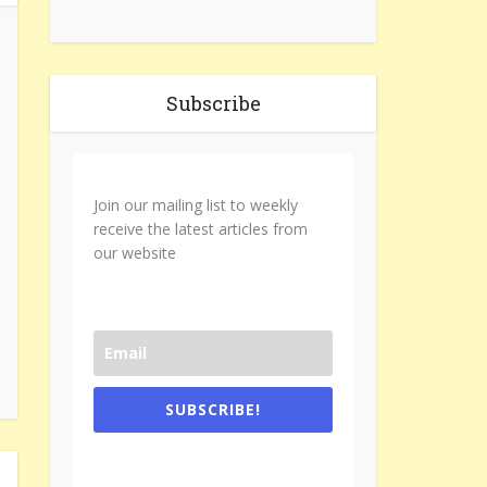
Subscribe
Join our mailing list to weekly
receive the latest articles from
our website
SUBSCRIBE!
One e-mail a week. We don't spam.
Don't forget to check the promotional
tab if you are using gmail.