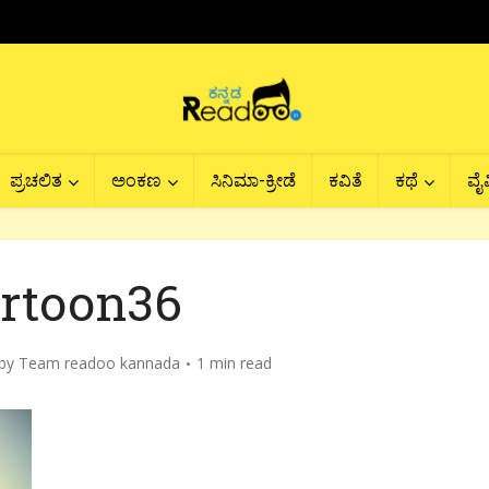
ಪ್ರಚಲಿತ
ಅಂಕಣ
ಸಿನಿಮಾ-ಕ್ರೀಡೆ
ಕವಿತೆ
ಕಥೆ
ವೈವ
rtoon36
by
Team readoo kannada
1 min read