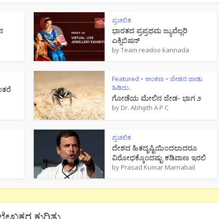
ಪ್ರಚಲಿತ
ನ
ಭಾರತದ ಪ್ರಪ್ರಥಮ ಜ್ಯುವೆಲ್ಲರಿ
ಎಕ್ಸಿಬಿಷನ್
by
Team readoo kannada
Featured
ಅಂಕಣ
ಜೇಡನ ಜಾಡು
•
•
ಹಿಡಿದು..
ಂತರೆ
ಗೋಡೆಯ ಮೇಲಿನ ಜೇಡ- ಭಾಗ ೨
by
Dr. Abhijith A P C
ಪ್ರಚಲಿತ
ದೇಶದ ಹಿತದೃಷ್ಟಿಯಿಂದಲಾದರೂ
ವಿರೋಧಕ್ಕೊಂದಷ್ಟು ಕಡಿವಾಣ ಇರಲಿ
by
Prasad Kumar Marnabail
ಲೇಖಕರ ಕುರಿತು