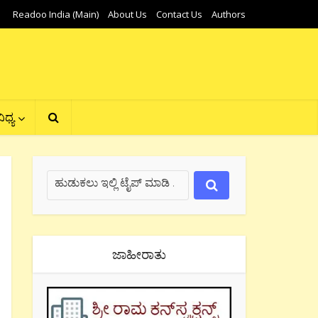
Readoo India (Main)
About Us
Contact Us
Authors
ಿಧ್ಯ
ಜಾಹೀರಾತು