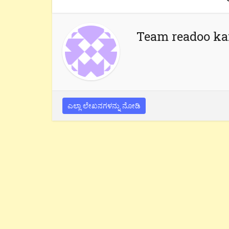
Team readoo k
ಎಲ್ಲಾ ಲೇಖನಗಳನ್ನು ನೋಡಿ