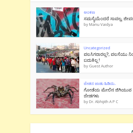
ಅಂಕಣ
ಸಮಸ್ಯೆಯೆಂದರೆ ಸಾವಲ್ಲ, ಜೀವ
by
Manu Vaidya
Uncategorized
ವಲಸಿಗರಾರಲ್ಲ?, ವಲಸೆಯು ನಿ
ಬದುಕಿಲ್ಲ !
by
Guest Author
ಜೇಡನ ಜಾಡು ಹಿಡಿದು..
ಗೋಡೆಯ ಮೇಲಿನ ಜಿಗಿಯುವ
ಜೇಡಗಳು
by
Dr. Abhijith A P C