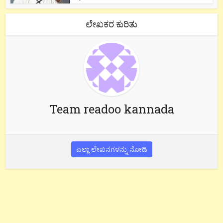
ಲೇಖಕರ ಕುರಿತು
Team readoo kannada
ಎಲ್ಲಾ ಲೇಖನಗಳನ್ನು ನೋಡಿ