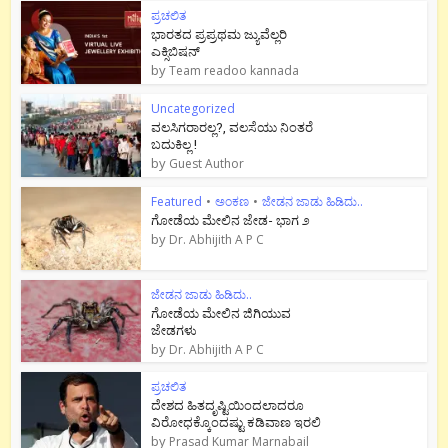
ಪ್ರಚಲಿತ
ಭಾರತದ ಪ್ರಪ್ರಥಮ ಜ್ಯುವೆಲ್ಲರಿ
ಎಕ್ಸಿಬಿಷನ್
by
Team readoo kannada
Uncategorized
ವಲಸಿಗರಾರಲ್ಲ?, ವಲಸೆಯು ನಿಂತರೆ
ಬದುಕಿಲ್ಲ !
by
Guest Author
Featured
•
ಅಂಕಣ
•
ಜೇಡನ ಜಾಡು ಹಿಡಿದು..
ಗೋಡೆಯ ಮೇಲಿನ ಜೇಡ- ಭಾಗ ೨
by
Dr. Abhijith A P C
ಜೇಡನ ಜಾಡು ಹಿಡಿದು..
ಗೋಡೆಯ ಮೇಲಿನ ಜಿಗಿಯುವ
ಜೇಡಗಳು
by
Dr. Abhijith A P C
ಪ್ರಚಲಿತ
ದೇಶದ ಹಿತದೃಷ್ಟಿಯಿಂದಲಾದರೂ
ವಿರೋಧಕ್ಕೊಂದಷ್ಟು ಕಡಿವಾಣ ಇರಲಿ
by
Prasad Kumar Marnabail