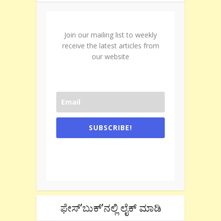
Join our mailing list to weekly
receive the latest articles from
our website
SUBSCRIBE!
One e-mail a week. We don't spam.
Don't forget to check the promotional
tab if you are using gmail.
ಫೇಸ್’ಬುಕ್’ನಲ್ಲಿ ಲೈಕ್ ಮಾಡಿ