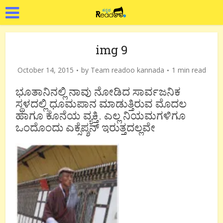
img 9
October 14, 2015
by
Team readoo kannada
1 min read
ಭೂತಾನಿನಲ್ಲಿ ನಾವು ನೋಡಿದ ಸಾರ್ವಜನಿಕ
ಸ್ಥಳದಲ್ಲಿ ಧೂಮಪಾನ ಮಾಡುತ್ತಿರುವ ಮೊದಲ
ಹಾಗೂ ಕೊನೆಯ ವ್ಯಕ್ತಿ. ಎಲ್ಲ ನಿಯಮಗಳಿಗೂ
ಒಂದೊಂದು ಎಕ್ಸೆಪ್ಶನ್ ಇರುತ್ತದಲ್ಲವೇ