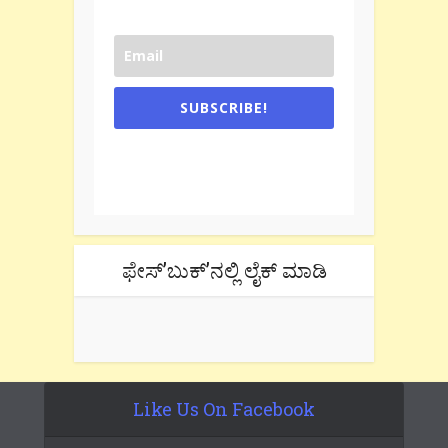
SUBSCRIBE!
One e-mail a week. We don't spam.
Don't forget to check the promotional
tab if you are using gmail.
ಫೇಸ್’ಬುಕ್’ನಲ್ಲಿ ಲೈಕ್ ಮಾಡಿ
Like Us On Facebook