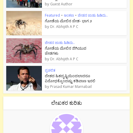
by
Guest Author
Featured
•
ಅಂಕಣ
•
ಜೇಡನ ಜಾಡು ಹಿಡಿದು..
ಗೋಡೆಯ ಮೇಲಿನ ಜೇಡ- ಭಾಗ ೨
by
Dr. Abhijith A P C
ಜೇಡನ ಜಾಡು ಹಿಡಿದು..
ಗೋಡೆಯ ಮೇಲಿನ ಜಿಗಿಯುವ
ಜೇಡಗಳು
by
Dr. Abhijith A P C
ಪ್ರಚಲಿತ
ದೇಶದ ಹಿತದೃಷ್ಟಿಯಿಂದಲಾದರೂ
ವಿರೋಧಕ್ಕೊಂದಷ್ಟು ಕಡಿವಾಣ ಇರಲಿ
by
Prasad Kumar Marnabail
ಲೇಖಕರ ಕುರಿತು