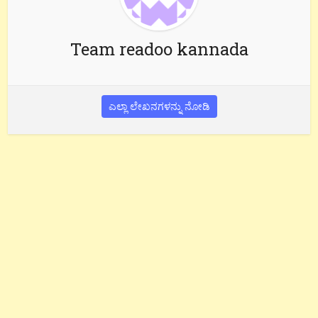
Team readoo kannada
ಎಲ್ಲಾ ಲೇಖನಗಳನ್ನು ನೋಡಿ