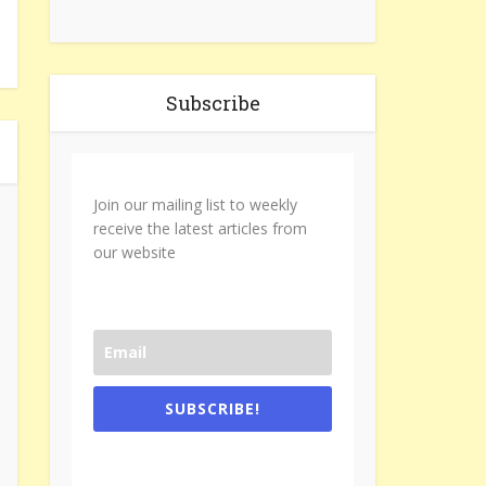
Subscribe
Join our mailing list to weekly
receive the latest articles from
our website
SUBSCRIBE!
One e-mail a week. We don't spam.
Don't forget to check the promotional
tab if you are using gmail.