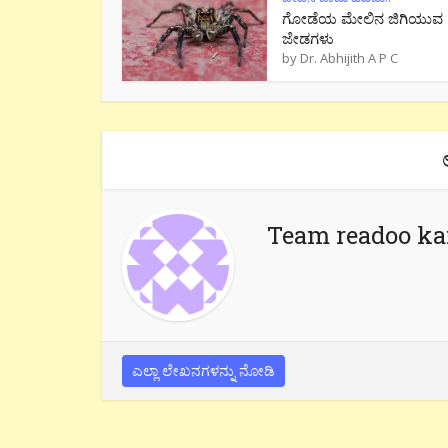
ಗೋಡೆಯ ಮೇಲಿನ ಜಿಗಿಯುವ
ಜೇಡಗಳು
by
Dr. Abhijith A P C
Team readoo k
ಎಲ್ಲಾ ಲೇಖನಗಳನ್ನು ನೋಡಿ