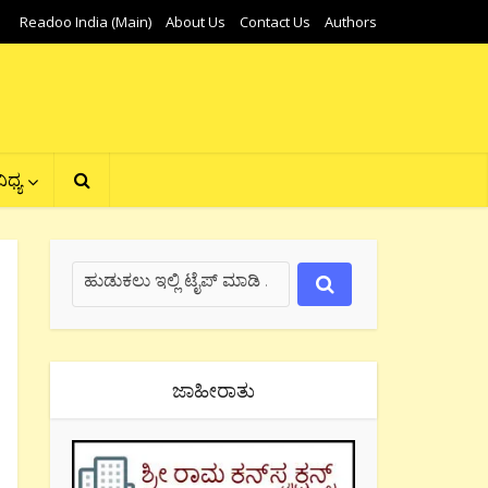
Readoo India (Main)
About Us
Contact Us
Authors
ಿಧ್ಯ
ಜಾಹೀರಾತು