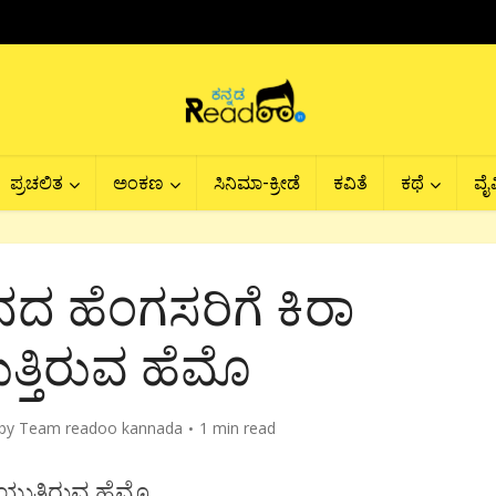
ಪ್ರಚಲಿತ
ಅಂಕಣ
ಸಿನಿಮಾ-ಕ್ರೀಡೆ
ಕವಿತೆ
ಕಥೆ
ವೈವ
 ಹೆಂಗಸರಿಗೆ ಕಿರಾ
್ತಿರುವ ಹೆಮೊ
by
Team readoo kannada
1 min read
ುತ್ತಿರುವ ಹೆಮೊ