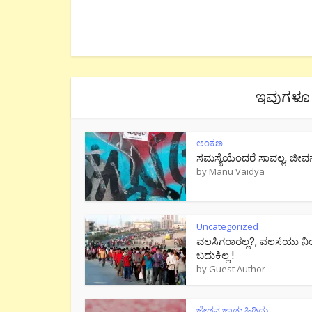
ಇವುಗಳೂ 
ಅಂಕಣ
ಸಮಸ್ಯೆಯೆಂದರೆ ಸಾವಲ್ಲ, ಜೀವ
by
Manu Vaidya
Uncategorized
ವಲಸಿಗರಾರಲ್ಲ?, ವಲಸೆಯು ನಿ
ಬದುಕಿಲ್ಲ !
by
Guest Author
ಜೇಡನ ಜಾಡು ಹಿಡಿದು..