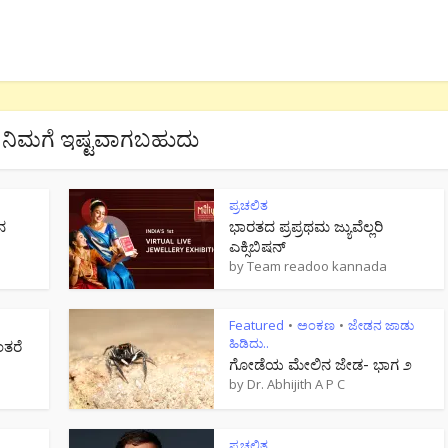
ನಿಮಗೆ ಇಷ್ಟವಾಗಬಹುದು
ಪ್ರಚಲಿತ
ನ
ಭಾರತದ ಪ್ರಪ್ರಥಮ ಜ್ಯುವೆಲ್ಲರಿ
ಎಕ್ಸಿಬಿಷನ್
by
Team readoo kannada
Featured
ಅಂಕಣ
ಜೇಡನ ಜಾಡು
•
•
ಹಿಡಿದು..
ಂತರೆ
ಗೋಡೆಯ ಮೇಲಿನ ಜೇಡ- ಭಾಗ ೨
by
Dr. Abhijith A P C
ಪ್ರಚಲಿತ