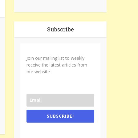
Subscribe
Join our mailing list to weekly
receive the latest articles from
our website
SUBSCRIBE!
One e-mail a week. We don't spam.
Don't forget to check the promotional
tab if you are using gmail.