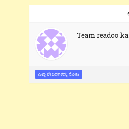
Team readoo k
ಎಲ್ಲಾ ಲೇಖನಗಳನ್ನು ನೋಡಿ