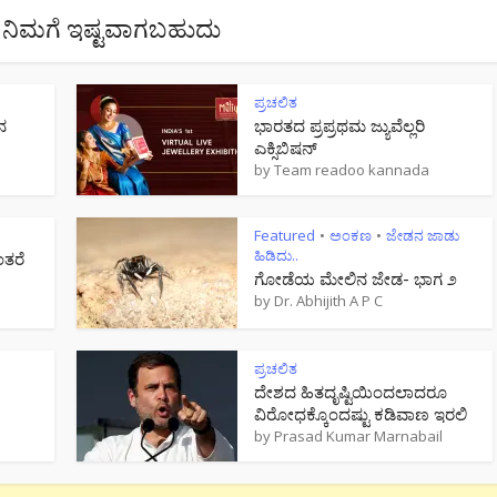
ನಿಮಗೆ ಇಷ್ಟವಾಗಬಹುದು
ಪ್ರಚಲಿತ
ನ
ಭಾರತದ ಪ್ರಪ್ರಥಮ ಜ್ಯುವೆಲ್ಲರಿ
ಎಕ್ಸಿಬಿಷನ್
by
Team readoo kannada
Featured
ಅಂಕಣ
ಜೇಡನ ಜಾಡು
•
•
ಹಿಡಿದು..
ಂತರೆ
ಗೋಡೆಯ ಮೇಲಿನ ಜೇಡ- ಭಾಗ ೨
by
Dr. Abhijith A P C
ಪ್ರಚಲಿತ
ದೇಶದ ಹಿತದೃಷ್ಟಿಯಿಂದಲಾದರೂ
ವಿರೋಧಕ್ಕೊಂದಷ್ಟು ಕಡಿವಾಣ ಇರಲಿ
by
Prasad Kumar Marnabail