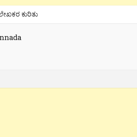
ಲೇಖಕರ ಕುರಿತು
annada