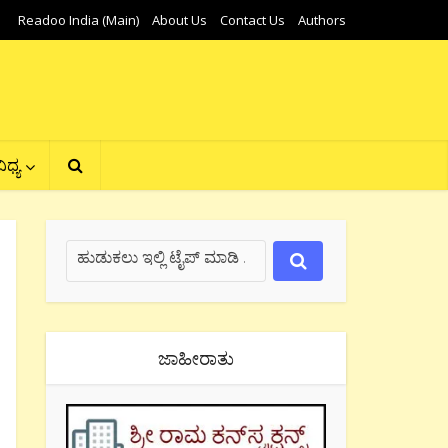
Readoo India (Main)
About Us
Contact Us
Authors
ಿಧ್ಯ
ಜಾಹೀರಾತು