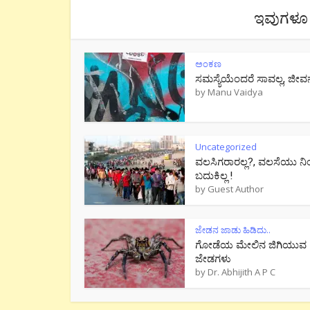
ಇವುಗಳೂ 
ಅಂಕಣ
ಸಮಸ್ಯೆಯೆಂದರೆ ಸಾವಲ್ಲ, ಜೀವ
by
Manu Vaidya
Uncategorized
ವಲಸಿಗರಾರಲ್ಲ?, ವಲಸೆಯು ನಿ
ಬದುಕಿಲ್ಲ !
by
Guest Author
ಜೇಡನ ಜಾಡು ಹಿಡಿದು..
ಗೋಡೆಯ ಮೇಲಿನ ಜಿಗಿಯುವ
ಜೇಡಗಳು
by
Dr. Abhijith A P C