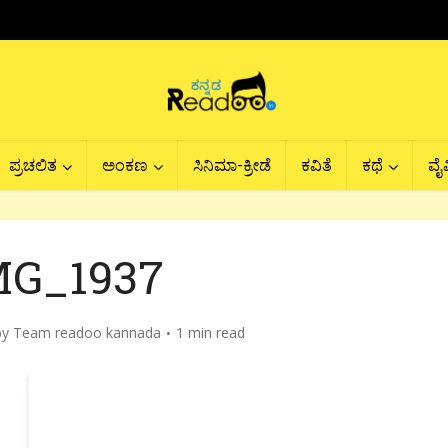
ಪ್ರಚಲಿತ
ಅಂಕಣ
ಸಿನಿಮಾ-ಕ್ರೀಡೆ
ಕವಿತೆ
ಕಥೆ
ವೈವ
MG_1937
by
Team readoo kannada
1 min read