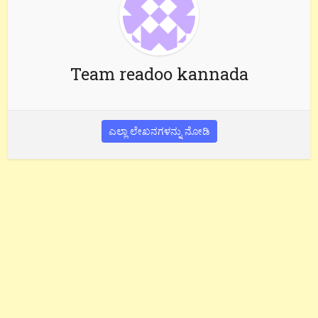
Team readoo kannada
ಎಲ್ಲಾ ಲೇಖನಗಳನ್ನು ನೋಡಿ