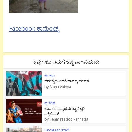
Facebook ಕಾಮೆಂಟ್ಸ್
ಇವುಗಳೂ ನಿಮಗೆ ಇಷ್ಟವಾಗಬಹುದು
ಅಂಕಣ
ಸಮಸ್ಯೆಯೆಂದರೆ ಸಾವಲ್ಲ, ಜೀವನ
by
Manu Vaidya
ಪ್ರಚಲಿತ
ಭಾರತದ ಪ್ರಪ್ರಥಮ ಜ್ಯುವೆಲ್ಲರಿ
ಎಕ್ಸಿಬಿಷನ್
by
Team readoo kannada
Uncategorized