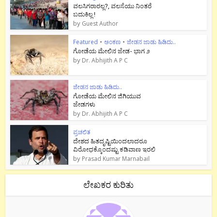
ವಲಸಿಗರಾರಲ್ಲ?, ವಲಸೆಯು ನಿಂತರೆ
ಬದುಕಿಲ್ಲ !
by
Guest Author
Featured
•
ಅಂಕಣ
•
ಜೇಡನ ಜಾಡು ಹಿಡಿದು..
ಗೋಡೆಯ ಮೇಲಿನ ಜೇಡ- ಭಾಗ ೨
by
Dr. Abhijith A P C
ಜೇಡನ ಜಾಡು ಹಿಡಿದು..
ಗೋಡೆಯ ಮೇಲಿನ ಜಿಗಿಯುವ
ಜೇಡಗಳು
by
Dr. Abhijith A P C
ಪ್ರಚಲಿತ
ದೇಶದ ಹಿತದೃಷ್ಟಿಯಿಂದಲಾದರೂ
ವಿರೋಧಕ್ಕೊಂದಷ್ಟು ಕಡಿವಾಣ ಇರಲಿ
by
Prasad Kumar Marnabail
ಲೇಖಕರ ಕುರಿತು