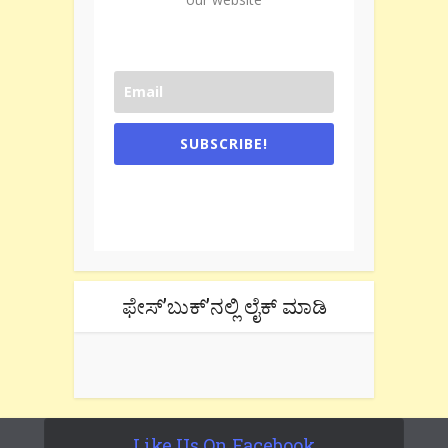
SUBSCRIBE!
One e-mail a week. We don't spam.
Don't forget to check the promotional
tab if you are using gmail.
ಫೇಸ್’ಬುಕ್’ನಲ್ಲಿ ಲೈಕ್ ಮಾಡಿ
Like Us On Facebook