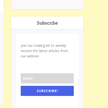
Subscribe
Join our mailing list to weekly
receive the latest articles from
our website
SUBSCRIBE!
One e-mail a week. We don't spam.
Don't forget to check the promotional
tab if you are using gmail.