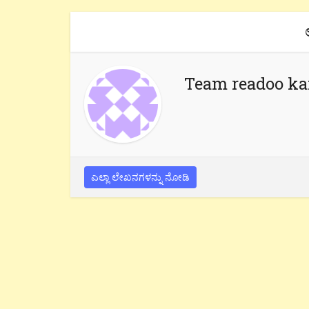
Team readoo k
ಎಲ್ಲಾ ಲೇಖನಗಳನ್ನು ನೋಡಿ