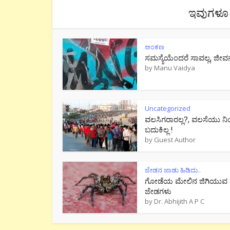
ಇವುಗಳೂ 
ಅಂಕಣ
ಸಮಸ್ಯೆಯೆಂದರೆ ಸಾವಲ್ಲ, ಜೀವ
by
Manu Vaidya
Uncategorized
ವಲಸಿಗರಾರಲ್ಲ?, ವಲಸೆಯು ನಿ
ಬದುಕಿಲ್ಲ !
by
Guest Author
ಜೇಡನ ಜಾಡು ಹಿಡಿದು..
ಗೋಡೆಯ ಮೇಲಿನ ಜಿಗಿಯುವ
ಜೇಡಗಳು
by
Dr. Abhijith A P C