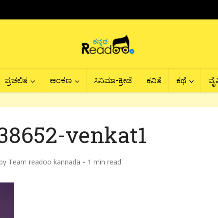
ಪ್ರಚಲಿತ
ಅಂಕಣ
ಸಿನಿಮಾ-ಕ್ರೀಡೆ
ಕವಿತೆ
ಕಥೆ
ವೈವ
238652-venkat1
by
Team readoo kannada
1 min read