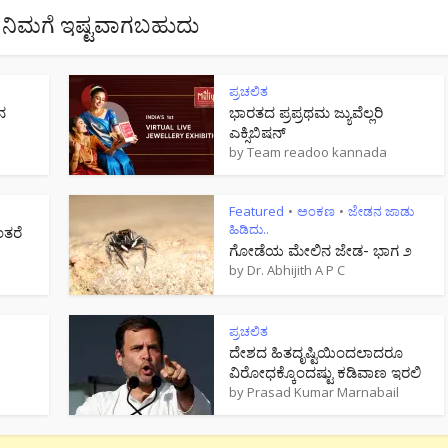
ನಿಮಗೆ ಇಷ್ಟವಾಗಬಹುದು
ಪ್ರಚಲಿತ
ನ
ಭಾರತದ ಪ್ರಪ್ರಥಮ ಜ್ಯುವೆಲ್ಲರಿ
ಎಕ್ಸಿಬಿಷನ್
by
Team readoo kannada
Featured
ಅಂಕಣ
ಜೇಡನ ಜಾಡು
•
•
ಹಿಡಿದು..
ಂತರೆ
ಗೋಡೆಯ ಮೇಲಿನ ಜೇಡ- ಭಾಗ ೨
by
Dr. Abhijith A P C
ಪ್ರಚಲಿತ
ದೇಶದ ಹಿತದೃಷ್ಟಿಯಿಂದಲಾದರೂ
ವಿರೋಧಕ್ಕೊಂದಷ್ಟು ಕಡಿವಾಣ ಇರಲಿ
by
Prasad Kumar Marnabail