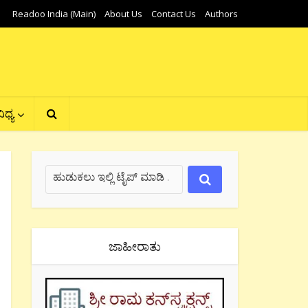
Readoo India (Main)
About Us
Contact Us
Authors
ಿಧ್ಯ
ಜಾಹೀರಾತು