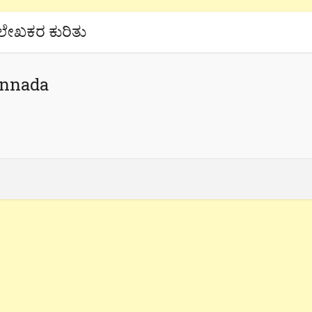
ಲೇಖಕರ ಕುರಿತು
annada