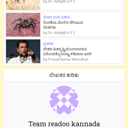
by
Dr. Abhijith A P C
ಜೇಡನ ಜಾಡು ಹಿಡಿದು..
ಗೋಡೆಯ ಮೇಲಿನ ಜಿಗಿಯುವ
ಜೇಡಗಳು
by
Dr. Abhijith A P C
ಪ್ರಚಲಿತ
ದೇಶದ ಹಿತದೃಷ್ಟಿಯಿಂದಲಾದರೂ
ವಿರೋಧಕ್ಕೊಂದಷ್ಟು ಕಡಿವಾಣ ಇರಲಿ
by
Prasad Kumar Marnabail
ಲೇಖಕರ ಕುರಿತು
Team readoo kannada