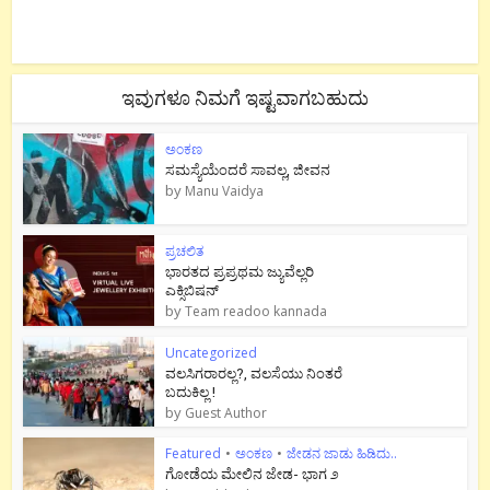
ಇವುಗಳೂ ನಿಮಗೆ ಇಷ್ಟವಾಗಬಹುದು
ಅಂಕಣ
ಸಮಸ್ಯೆಯೆಂದರೆ ಸಾವಲ್ಲ, ಜೀವನ
by
Manu Vaidya
ಪ್ರಚಲಿತ
ಭಾರತದ ಪ್ರಪ್ರಥಮ ಜ್ಯುವೆಲ್ಲರಿ
ಎಕ್ಸಿಬಿಷನ್
by
Team readoo kannada
Uncategorized
ವಲಸಿಗರಾರಲ್ಲ?, ವಲಸೆಯು ನಿಂತರೆ
ಬದುಕಿಲ್ಲ !
by
Guest Author
Featured
•
ಅಂಕಣ
•
ಜೇಡನ ಜಾಡು ಹಿಡಿದು..
ಗೋಡೆಯ ಮೇಲಿನ ಜೇಡ- ಭಾಗ ೨