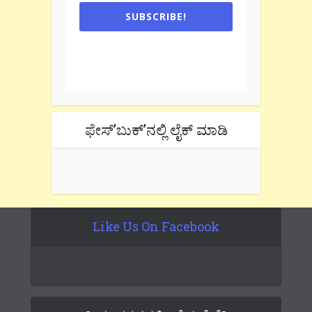
SUBSCRIBE!
One e-mail a week. We don't spam.
Don't forget to check the promotional
tab if you are using gmail.
ಫೇಸ್’ಬುಕ್’ನಲ್ಲಿ ಲೈಕ್ ಮಾಡಿ
Like Us On Facebook