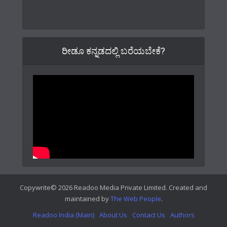
ರೀಡೂ ಕನ್ನಡದಲ್ಲಿ ಬರೆಯಬೇಕೆ?
Copywrite© 2026 Readoo Media Private Limited. Created and
maintained by
The Web People
.
Readoo India (Main)
About Us
Contact Us
Authors