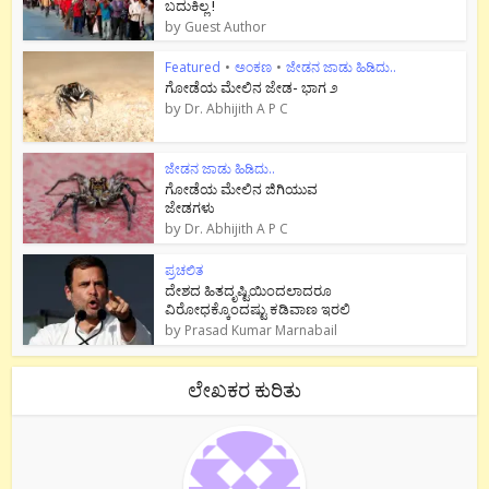
ಬದುಕಿಲ್ಲ !
by
Guest Author
Featured
•
ಅಂಕಣ
•
ಜೇಡನ ಜಾಡು ಹಿಡಿದು..
ಗೋಡೆಯ ಮೇಲಿನ ಜೇಡ- ಭಾಗ ೨
by
Dr. Abhijith A P C
ಜೇಡನ ಜಾಡು ಹಿಡಿದು..
ಗೋಡೆಯ ಮೇಲಿನ ಜಿಗಿಯುವ
ಜೇಡಗಳು
by
Dr. Abhijith A P C
ಪ್ರಚಲಿತ
ದೇಶದ ಹಿತದೃಷ್ಟಿಯಿಂದಲಾದರೂ
ವಿರೋಧಕ್ಕೊಂದಷ್ಟು ಕಡಿವಾಣ ಇರಲಿ
by
Prasad Kumar Marnabail
ಲೇಖಕರ ಕುರಿತು