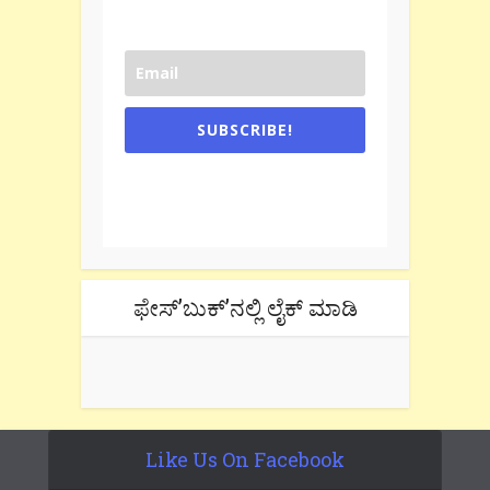
SUBSCRIBE!
One e-mail a week. We don't spam.
Don't forget to check the promotional
tab if you are using gmail.
ಫೇಸ್’ಬುಕ್’ನಲ್ಲಿ ಲೈಕ್ ಮಾಡಿ
Like Us On Facebook