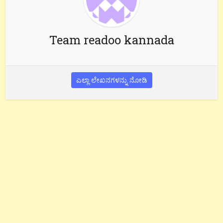
Team readoo kannada
ಎಲ್ಲಾ ಲೇಖನಗಳನ್ನು ನೋಡಿ