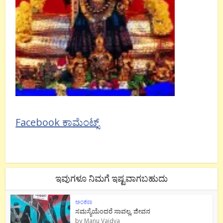
Facebook ಕಾಮೆಂಟ್ಸ್
ಇವುಗಳೂ ನಿಮಗೆ ಇಷ್ಟವಾಗಬಹುದು
ಅಂಕಣ
ಸಮಸ್ಯೆಯೆಂದರೆ ಸಾವಲ್ಲ, ಜೀವನ
by
Manu Vaidya