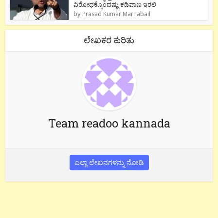
ವಿರೋಧಕ್ಕೊಂದಷ್ಟು ಕಡಿವಾಣ ಇರಲಿ
by
Prasad Kumar Marnabail
ಲೇಖಕರ ಕುರಿತು
Team readoo kannada
ಎಲ್ಲಾ ಲೇಖನಗಳನ್ನು ನೋಡಿ