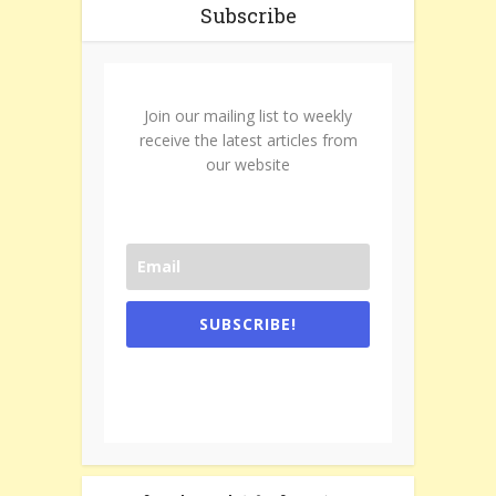
Subscribe
Join our mailing list to weekly
receive the latest articles from
our website
SUBSCRIBE!
One e-mail a week. We don't spam.
Don't forget to check the promotional
tab if you are using gmail.