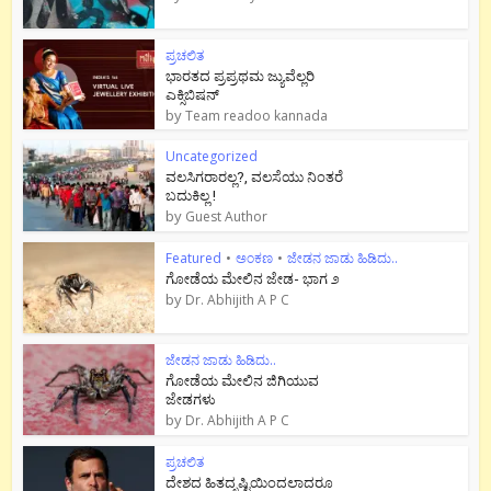
ಪ್ರಚಲಿತ
ಭಾರತದ ಪ್ರಪ್ರಥಮ ಜ್ಯುವೆಲ್ಲರಿ
ಎಕ್ಸಿಬಿಷನ್
by
Team readoo kannada
Uncategorized
ವಲಸಿಗರಾರಲ್ಲ?, ವಲಸೆಯು ನಿಂತರೆ
ಬದುಕಿಲ್ಲ !
by
Guest Author
Featured
•
ಅಂಕಣ
•
ಜೇಡನ ಜಾಡು ಹಿಡಿದು..
ಗೋಡೆಯ ಮೇಲಿನ ಜೇಡ- ಭಾಗ ೨
by
Dr. Abhijith A P C
ಜೇಡನ ಜಾಡು ಹಿಡಿದು..
ಗೋಡೆಯ ಮೇಲಿನ ಜಿಗಿಯುವ
ಜೇಡಗಳು
by
Dr. Abhijith A P C
ಪ್ರಚಲಿತ
ದೇಶದ ಹಿತದೃಷ್ಟಿಯಿಂದಲಾದರೂ