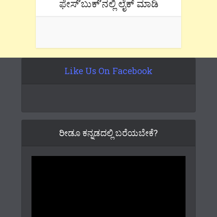
ಫೇಸ್’ಬುಕ್’ನಲ್ಲಿ ಲೈಕ್ ಮಾಡಿ
Like Us On Facebook
ರೀಡೂ ಕನ್ನಡದಲ್ಲಿ ಬರೆಯಬೇಕೆ?