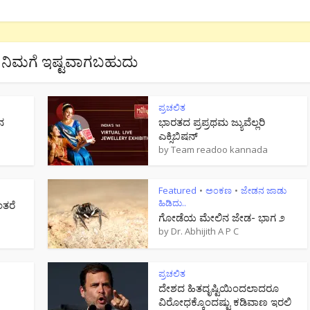
ನಿಮಗೆ ಇಷ್ಟವಾಗಬಹುದು
ಪ್ರಚಲಿತ
ನ
ಭಾರತದ ಪ್ರಪ್ರಥಮ ಜ್ಯುವೆಲ್ಲರಿ
ಎಕ್ಸಿಬಿಷನ್
by
Team readoo kannada
Featured
ಅಂಕಣ
ಜೇಡನ ಜಾಡು
•
•
ಹಿಡಿದು..
ಂತರೆ
ಗೋಡೆಯ ಮೇಲಿನ ಜೇಡ- ಭಾಗ ೨
by
Dr. Abhijith A P C
ಪ್ರಚಲಿತ
ದೇಶದ ಹಿತದೃಷ್ಟಿಯಿಂದಲಾದರೂ
ವಿರೋಧಕ್ಕೊಂದಷ್ಟು ಕಡಿವಾಣ ಇರಲಿ