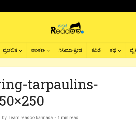
ಪ್ರಚಲಿತ
ಅಂಕಣ
ಸಿನಿಮಾ-ಕ್ರೀಡೆ
ಕವಿತೆ
ಕಥೆ
ವೈವ
ying-tarpaulins-
50×250
by
Team readoo kannada
1 min read