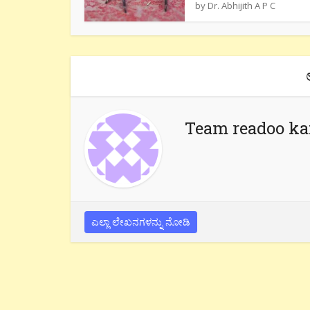
by
Dr. Abhijith A P C
Team readoo k
ಎಲ್ಲಾ ಲೇಖನಗಳನ್ನು ನೋಡಿ