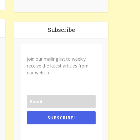
Subscribe
Join our mailing list to weekly
receive the latest articles from
our website
SUBSCRIBE!
One e-mail a week. We don't spam.
Don't forget to check the promotional
tab if you are using gmail.