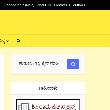
Readoo India (Main)
About Us
Contact Us
Authors
ಿಧ್ಯ
ಜಾಹೀರಾತು