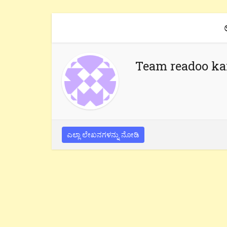
Team readoo k
ಎಲ್ಲಾ ಲೇಖನಗಳನ್ನು ನೋಡಿ