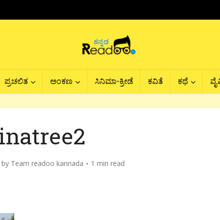
ಪ್ರಚಲಿತ
ಅಂಕಣ
ಸಿನಿಮಾ-ಕ್ರೀಡೆ
ಕವಿತೆ
ಕಥೆ
ವೈವ
inatree2
by
Team readoo kannada
1 min read