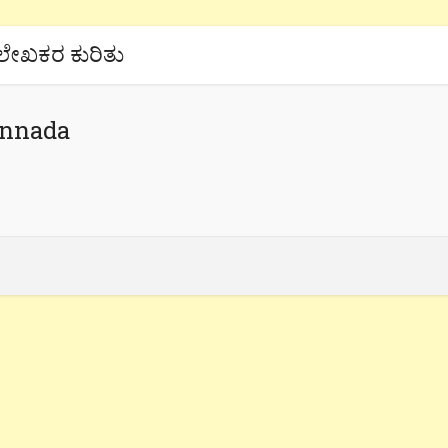
ಲೇಖಕರ ಕುರಿತು
annada