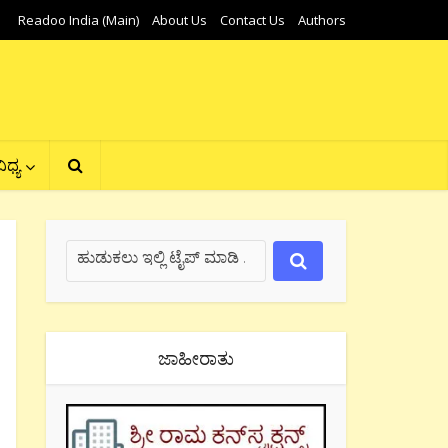
Readoo India (Main)
About Us
Contact Us
Authors
ಿಧ್ಯ
ಜಾಹೀರಾತು