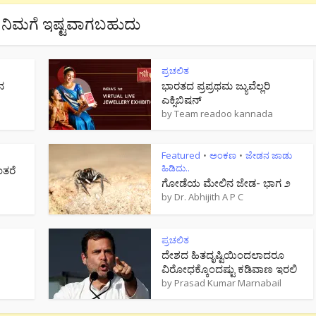
ನಿಮಗೆ ಇಷ್ಟವಾಗಬಹುದು
ಪ್ರಚಲಿತ
ನ
ಭಾರತದ ಪ್ರಪ್ರಥಮ ಜ್ಯುವೆಲ್ಲರಿ
ಎಕ್ಸಿಬಿಷನ್
by
Team readoo kannada
Featured
ಅಂಕಣ
ಜೇಡನ ಜಾಡು
•
•
ಹಿಡಿದು..
ಂತರೆ
ಗೋಡೆಯ ಮೇಲಿನ ಜೇಡ- ಭಾಗ ೨
by
Dr. Abhijith A P C
ಪ್ರಚಲಿತ
ದೇಶದ ಹಿತದೃಷ್ಟಿಯಿಂದಲಾದರೂ
ವಿರೋಧಕ್ಕೊಂದಷ್ಟು ಕಡಿವಾಣ ಇರಲಿ
by
Prasad Kumar Marnabail