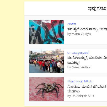
ಇವುಗಳೂ 
ಅಂಕಣ
ಸಮಸ್ಯೆಯೆಂದರೆ ಸಾವಲ್ಲ, ಜೀವ
by
Manu Vaidya
Uncategorized
ವಲಸಿಗರಾರಲ್ಲ?, ವಲಸೆಯು ನಿ
ಬದುಕಿಲ್ಲ !
by
Guest Author
ಜೇಡನ ಜಾಡು ಹಿಡಿದು..
ಗೋಡೆಯ ಮೇಲಿನ ಜಿಗಿಯುವ
ಜೇಡಗಳು
by
Dr. Abhijith A P C