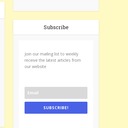
Subscribe
Join our mailing list to weekly
receive the latest articles from
our website
SUBSCRIBE!
One e-mail a week. We don't spam.
Don't forget to check the promotional
tab if you are using gmail.