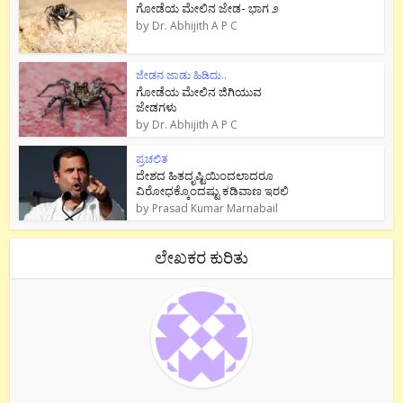
ಗೋಡೆಯ ಮೇಲಿನ ಜೇಡ- ಭಾಗ ೨
by
Dr. Abhijith A P C
ಜೇಡನ ಜಾಡು ಹಿಡಿದು..
ಗೋಡೆಯ ಮೇಲಿನ ಜಿಗಿಯುವ
ಜೇಡಗಳು
by
Dr. Abhijith A P C
ಪ್ರಚಲಿತ
ದೇಶದ ಹಿತದೃಷ್ಟಿಯಿಂದಲಾದರೂ
ವಿರೋಧಕ್ಕೊಂದಷ್ಟು ಕಡಿವಾಣ ಇರಲಿ
by
Prasad Kumar Marnabail
ಲೇಖಕರ ಕುರಿತು