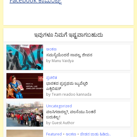
Facebook ಕಾಮೆಂಟ್ಸ್
ಇವುಗಳೂ ನಿಮಗೆ ಇಷ್ಟವಾಗಬಹುದು
ಅಂಕಣ
ಸಮಸ್ಯೆಯೆಂದರೆ ಸಾವಲ್ಲ, ಜೀವನ
by
Manu Vaidya
ಪ್ರಚಲಿತ
ಭಾರತದ ಪ್ರಪ್ರಥಮ ಜ್ಯುವೆಲ್ಲರಿ
ಎಕ್ಸಿಬಿಷನ್
by
Team readoo kannada
Uncategorized
ವಲಸಿಗರಾರಲ್ಲ?, ವಲಸೆಯು ನಿಂತರೆ
ಬದುಕಿಲ್ಲ !
by
Guest Author
Featured
•
ಅಂಕಣ
•
ಜೇಡನ ಜಾಡು ಹಿಡಿದು..