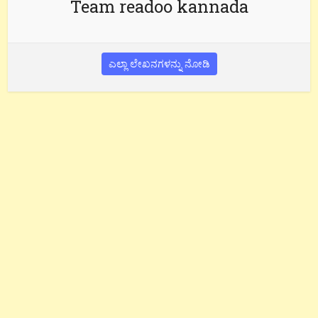
Team readoo kannada
ಎಲ್ಲಾ ಲೇಖನಗಳನ್ನು ನೋಡಿ