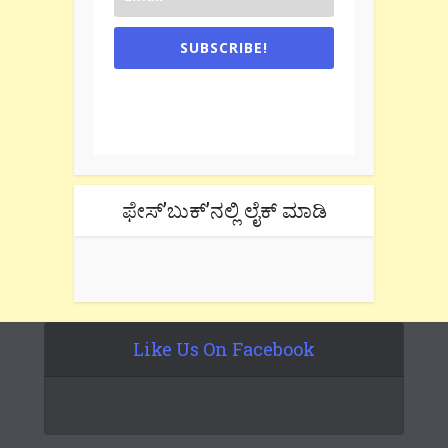
SUBSCRIBE!
One e-mail a week. We don't spam.
Don't forget to check the promotional
tab if you are using gmail.
ಫೇಸ್’ಬುಕ್’ನಲ್ಲಿ ಲೈಕ್ ಮಾಡಿ
Like Us On Facebook