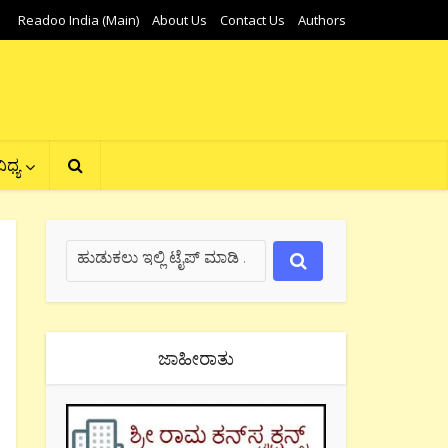
Readoo India (Main)
About Us
Contact Us
Authors
ಿಧ್ಯ
ಜಾಹೀರಾತು