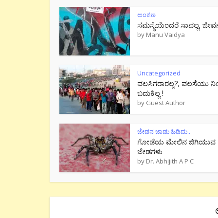
ಅಂಕಣ
ಸಮಸ್ಯೆಯೆಂದರೆ ಸಾವಲ್ಲ, ಜೀವ
by
Manu Vaidya
Uncategorized
ವಲಸಿಗರಾರಲ್ಲ?, ವಲಸೆಯು ನಿ
ಬದುಕಿಲ್ಲ !
by
Guest Author
ಜೇಡನ ಜಾಡು ಹಿಡಿದು..
ಗೋಡೆಯ ಮೇಲಿನ ಜಿಗಿಯುವ
ಜೇಡಗಳು
by
Dr. Abhijith A P C