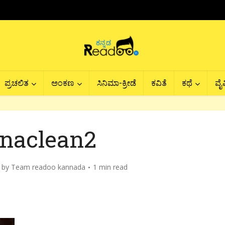
ಪ್ರಚಲಿತ
ಅಂಕಣ
ಸಿನಿಮಾ-ಕ್ರೀಡೆ
ಕವಿತೆ
ಕಥೆ
ವೈವ
naclean2
by
Team readoo kannada
1 min read