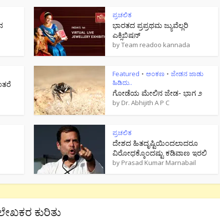
ಪ್ರಚಲಿತ
ನ
ಭಾರತದ ಪ್ರಪ್ರಥಮ ಜ್ಯುವೆಲ್ಲರಿ
ಎಕ್ಸಿಬಿಷನ್
by
Team readoo kannada
Featured
ಅಂಕಣ
ಜೇಡನ ಜಾಡು
•
•
ಹಿಡಿದು..
ಂತರೆ
ಗೋಡೆಯ ಮೇಲಿನ ಜೇಡ- ಭಾಗ ೨
by
Dr. Abhijith A P C
ಪ್ರಚಲಿತ
ದೇಶದ ಹಿತದೃಷ್ಟಿಯಿಂದಲಾದರೂ
ವಿರೋಧಕ್ಕೊಂದಷ್ಟು ಕಡಿವಾಣ ಇರಲಿ
by
Prasad Kumar Marnabail
ಲೇಖಕರ ಕುರಿತು