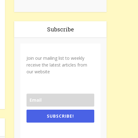
Subscribe
Join our mailing list to weekly
receive the latest articles from
our website
SUBSCRIBE!
One e-mail a week. We don't spam.
Don't forget to check the promotional
tab if you are using gmail.