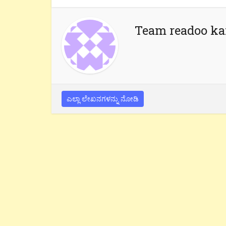
Team readoo k
ಎಲ್ಲಾ ಲೇಖನಗಳನ್ನು ನೋಡಿ