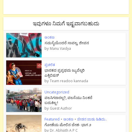
ಇವುಗಳೂ ನಿಮಗೆ ಇಷ್ಟವಾಗಬಹುದು
ಅಂಕಣ
ಸಮಸ್ಯೆಯೆಂದರೆ ಸಾವಲ್ಲ, ಜೀವನ
by
Manu Vaidya
ಪ್ರಚಲಿತ
ಭಾರತದ ಪ್ರಪ್ರಥಮ ಜ್ಯುವೆಲ್ಲರಿ
ಎಕ್ಸಿಬಿಷನ್
by
Team readoo kannada
Uncategorized
ವಲಸಿಗರಾರಲ್ಲ?, ವಲಸೆಯು ನಿಂತರೆ
ಬದುಕಿಲ್ಲ !
by
Guest Author
Featured
•
ಅಂಕಣ
•
ಜೇಡನ ಜಾಡು ಹಿಡಿದು..
ಗೋಡೆಯ ಮೇಲಿನ ಜೇಡ- ಭಾಗ ೨
by
Dr. Abhijith A P C