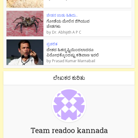
ಜೇಡನ ಜಾಡು ಹಿಡಿದು..
ಗೋಡೆಯ ಮೇಲಿನ ಜಿಗಿಯುವ
ಜೇಡಗಳು
by
Dr. Abhijith A P C
ಪ್ರಚಲಿತ
ದೇಶದ ಹಿತದೃಷ್ಟಿಯಿಂದಲಾದರೂ
ವಿರೋಧಕ್ಕೊಂದಷ್ಟು ಕಡಿವಾಣ ಇರಲಿ
by
Prasad Kumar Marnabail
ಲೇಖಕರ ಕುರಿತು
Team readoo kannada