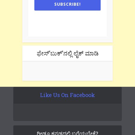
SUBSCRIBE!
One e-mail a week. We don't spam.
Don't forget to check the promotional
tab if you are using gmail.
ಫೇಸ್’ಬುಕ್’ನಲ್ಲಿ ಲೈಕ್ ಮಾಡಿ
Like Us On Facebook
ರೀಡೂ ಕನ್ನಡದಲ್ಲಿ ಬರೆಯಬೇಕೆ?