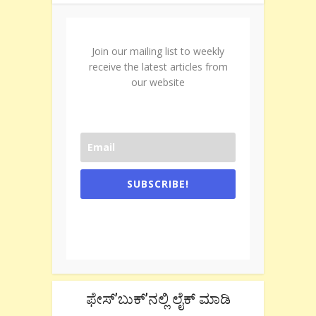
Join our mailing list to weekly
receive the latest articles from
our website
SUBSCRIBE!
One e-mail a week. We don't spam.
Don't forget to check the promotional
tab if you are using gmail.
ಫೇಸ್’ಬುಕ್’ನಲ್ಲಿ ಲೈಕ್ ಮಾಡಿ