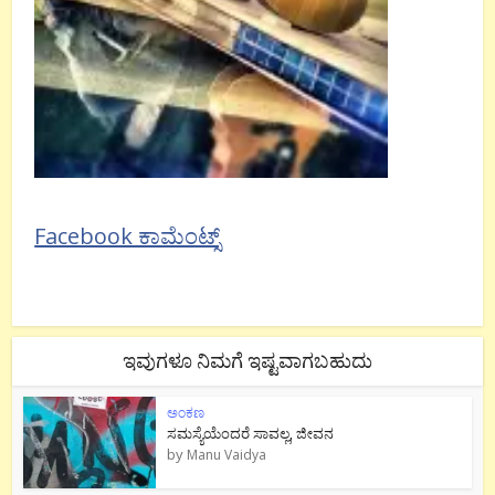
Facebook ಕಾಮೆಂಟ್ಸ್
ಇವುಗಳೂ ನಿಮಗೆ ಇಷ್ಟವಾಗಬಹುದು
ಅಂಕಣ
ಸಮಸ್ಯೆಯೆಂದರೆ ಸಾವಲ್ಲ, ಜೀವನ
by
Manu Vaidya