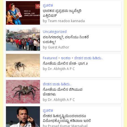
ಪ್ರಚಲಿತ
ಭಾರತದ ಪ್ರಪ್ರಥಮ ಜ್ಯುವೆಲ್ಲರಿ
ಎಕ್ಸಿಬಿಷನ್
by
Team readoo kannada
Uncategorized
ವಲಸಿಗರಾರಲ್ಲ?, ವಲಸೆಯು ನಿಂತರೆ
ಬದುಕಿಲ್ಲ !
by
Guest Author
Featured
•
ಅಂಕಣ
•
ಜೇಡನ ಜಾಡು ಹಿಡಿದು..
ಗೋಡೆಯ ಮೇಲಿನ ಜೇಡ- ಭಾಗ ೨
by
Dr. Abhijith A P C
ಜೇಡನ ಜಾಡು ಹಿಡಿದು..
ಗೋಡೆಯ ಮೇಲಿನ ಜಿಗಿಯುವ
ಜೇಡಗಳು
by
Dr. Abhijith A P C
ಪ್ರಚಲಿತ
ದೇಶದ ಹಿತದೃಷ್ಟಿಯಿಂದಲಾದರೂ
ವಿರೋಧಕ್ಕೊಂದಷ್ಟು ಕಡಿವಾಣ ಇರಲಿ
by
Prasad Kumar Marnabail