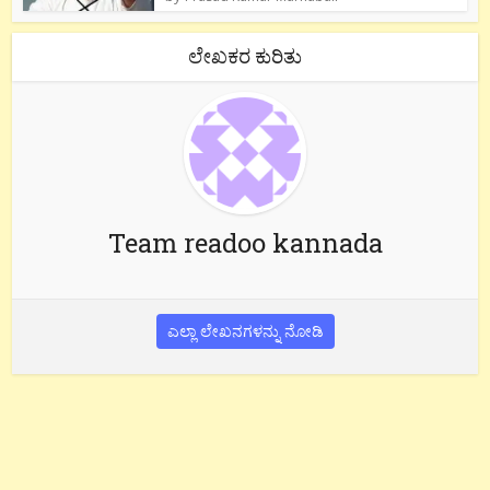
ಲೇಖಕರ ಕುರಿತು
Team readoo kannada
ಎಲ್ಲಾ ಲೇಖನಗಳನ್ನು ನೋಡಿ