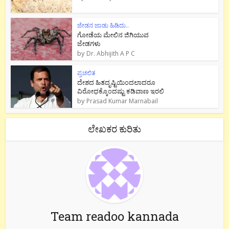
ಜೇಡನ ಜಾಡು ಹಿಡಿದು..
ಗೋಡೆಯ ಮೇಲಿನ ಜಿಗಿಯುವ
ಜೇಡಗಳು
by
Dr. Abhijith A P C
ಪ್ರಚಲಿತ
ದೇಶದ ಹಿತದೃಷ್ಟಿಯಿಂದಲಾದರೂ
ವಿರೋಧಕ್ಕೊಂದಷ್ಟು ಕಡಿವಾಣ ಇರಲಿ
by
Prasad Kumar Marnabail
ಲೇಖಕರ ಕುರಿತು
Team readoo kannada