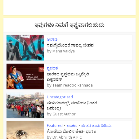
ಇವುಗಳೂ ನಿಮಗೆ ಇಷ್ಟವಾಗಬಹುದು
ಅಂಕಣ
ಸಮಸ್ಯೆಯೆಂದರೆ ಸಾವಲ್ಲ, ಜೀವನ
by
Manu Vaidya
ಪ್ರಚಲಿತ
ಭಾರತದ ಪ್ರಪ್ರಥಮ ಜ್ಯುವೆಲ್ಲರಿ
ಎಕ್ಸಿಬಿಷನ್
by
Team readoo kannada
Uncategorized
ವಲಸಿಗರಾರಲ್ಲ?, ವಲಸೆಯು ನಿಂತರೆ
ಬದುಕಿಲ್ಲ !
by
Guest Author
Featured
•
ಅಂಕಣ
•
ಜೇಡನ ಜಾಡು ಹಿಡಿದು..
ಗೋಡೆಯ ಮೇಲಿನ ಜೇಡ- ಭಾಗ ೨
by
Dr. Abhijith A P C