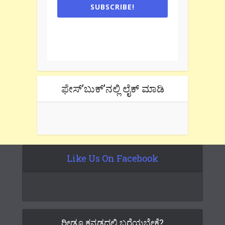
SUBSCRIBE!
One e-mail a week. We don't spam.
Don't forget to check the promotional
tab if you are using gmail.
ಫೇಸ್’ಬುಕ್’ನಲ್ಲಿ ಲೈಕ್ ಮಾಡಿ
Like Us On Facebook
ರೀಡೂ ಕನ್ನಡದಲ್ಲಿ ಬರೆಯಬೇಕೆ?