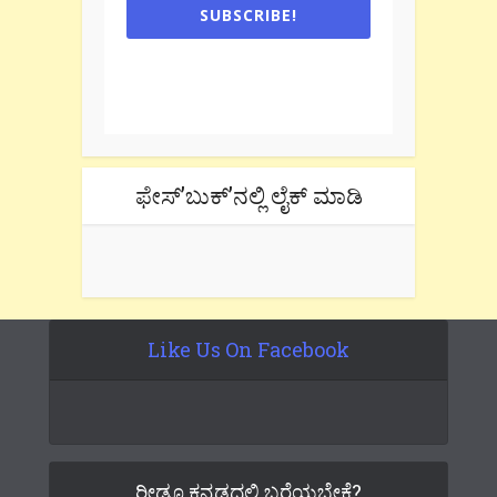
SUBSCRIBE!
One e-mail a week. We don't spam.
Don't forget to check the promotional
tab if you are using gmail.
ಫೇಸ್’ಬುಕ್’ನಲ್ಲಿ ಲೈಕ್ ಮಾಡಿ
Like Us On Facebook
ರೀಡೂ ಕನ್ನಡದಲ್ಲಿ ಬರೆಯಬೇಕೆ?