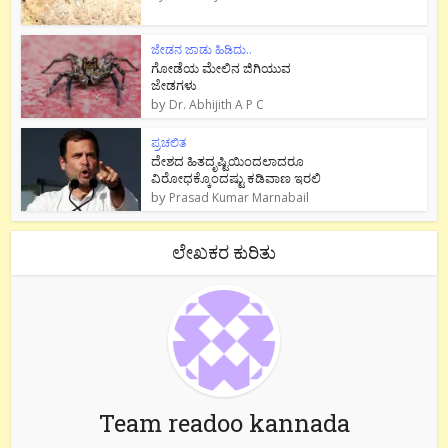
ಜೇಡನ ಜಾಡು ಹಿಡಿದು..
ಗೋಡೆಯ ಮೇಲಿನ ಜಿಗಿಯುವ
ಜೇಡಗಳು
by
Dr. Abhijith A P C
ಪ್ರಚಲಿತ
ದೇಶದ ಹಿತದೃಷ್ಟಿಯಿಂದಲಾದರೂ
ವಿರೋಧಕ್ಕೊಂದಷ್ಟು ಕಡಿವಾಣ ಇರಲಿ
by
Prasad Kumar Marnabail
ಲೇಖಕರ ಕುರಿತು
Team readoo kannada