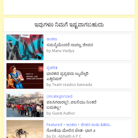
ಇವುಗಳೂ ನಿಮಗೆ ಇಷ್ಟವಾಗಬಹುದು
ಅಂಕಣ
ಸಮಸ್ಯೆಯೆಂದರೆ ಸಾವಲ್ಲ, ಜೀವನ
by
Manu Vaidya
ಪ್ರಚಲಿತ
ಭಾರತದ ಪ್ರಪ್ರಥಮ ಜ್ಯುವೆಲ್ಲರಿ
ಎಕ್ಸಿಬಿಷನ್
by
Team readoo kannada
Uncategorized
ವಲಸಿಗರಾರಲ್ಲ?, ವಲಸೆಯು ನಿಂತರೆ
ಬದುಕಿಲ್ಲ !
by
Guest Author
Featured
•
ಅಂಕಣ
•
ಜೇಡನ ಜಾಡು ಹಿಡಿದು..
ಗೋಡೆಯ ಮೇಲಿನ ಜೇಡ- ಭಾಗ ೨
by
Dr. Abhijith A P C