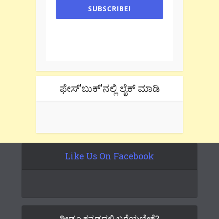
SUBSCRIBE!
One e-mail a week. We don't spam.
Don't forget to check the promotional
tab if you are using gmail.
ಫೇಸ್’ಬುಕ್’ನಲ್ಲಿ ಲೈಕ್ ಮಾಡಿ
Like Us On Facebook
ರೀಡೂ ಕನ್ನಡದಲ್ಲಿ ಬರೆಯಬೇಕೆ?