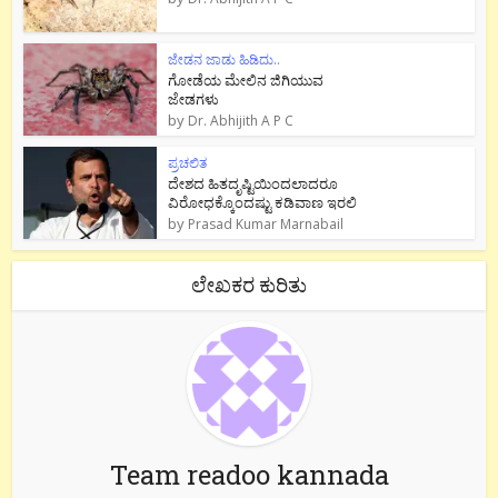
ಜೇಡನ ಜಾಡು ಹಿಡಿದು..
ಗೋಡೆಯ ಮೇಲಿನ ಜಿಗಿಯುವ
ಜೇಡಗಳು
by
Dr. Abhijith A P C
ಪ್ರಚಲಿತ
ದೇಶದ ಹಿತದೃಷ್ಟಿಯಿಂದಲಾದರೂ
ವಿರೋಧಕ್ಕೊಂದಷ್ಟು ಕಡಿವಾಣ ಇರಲಿ
by
Prasad Kumar Marnabail
ಲೇಖಕರ ಕುರಿತು
Team readoo kannada