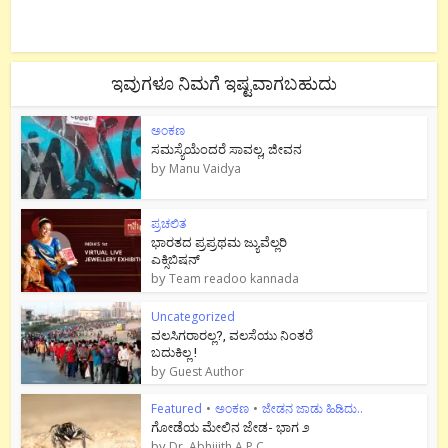
ಇವುಗಳೂ ನಿಮಗೆ ಇಷ್ಟವಾಗಬಹುದು
ಅಂಕಣ
ಸಮಸ್ಯೆಯೆಂದರೆ ಸಾವಲ್ಲ, ಜೀವನ
by
Manu Vaidya
ಪ್ರಚಲಿತ
ಭಾರತದ ಪ್ರಪ್ರಥಮ ಜ್ಯುವೆಲ್ಲರಿ
ಎಕ್ಸಿಬಿಷನ್
by
Team readoo kannada
Uncategorized
ವಲಸಿಗರಾರಲ್ಲ?, ವಲಸೆಯು ನಿಂತರೆ
ಬದುಕಿಲ್ಲ !
by
Guest Author
Featured
•
ಅಂಕಣ
•
ಜೇಡನ ಜಾಡು ಹಿಡಿದು..
ಗೋಡೆಯ ಮೇಲಿನ ಜೇಡ- ಭಾಗ ೨
by
Dr. Abhijith A P C