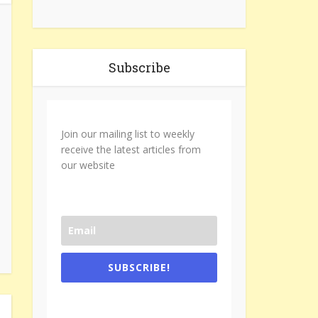
Subscribe
Join our mailing list to weekly
receive the latest articles from
our website
SUBSCRIBE!
One e-mail a week. We don't spam.
Don't forget to check the promotional
tab if you are using gmail.