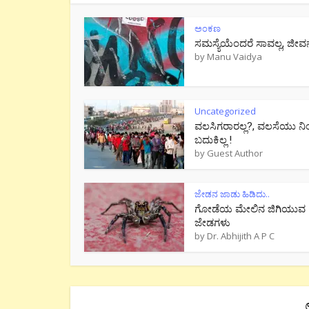
ಅಂಕಣ
ಸಮಸ್ಯೆಯೆಂದರೆ ಸಾವಲ್ಲ, ಜೀವ
by
Manu Vaidya
Uncategorized
ವಲಸಿಗರಾರಲ್ಲ?, ವಲಸೆಯು ನಿ
ಬದುಕಿಲ್ಲ !
by
Guest Author
ಜೇಡನ ಜಾಡು ಹಿಡಿದು..
ಗೋಡೆಯ ಮೇಲಿನ ಜಿಗಿಯುವ
ಜೇಡಗಳು
by
Dr. Abhijith A P C