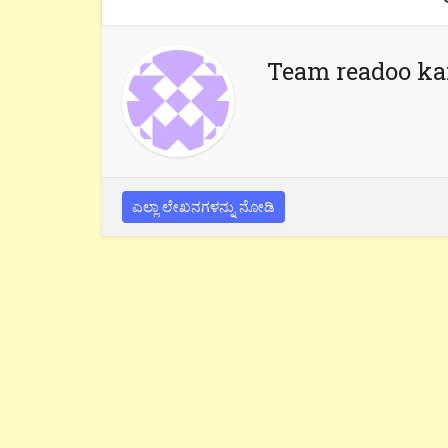
Team readoo k
ಎಲ್ಲಾ ಲೇಖನಗಳನ್ನು ನೋಡಿ