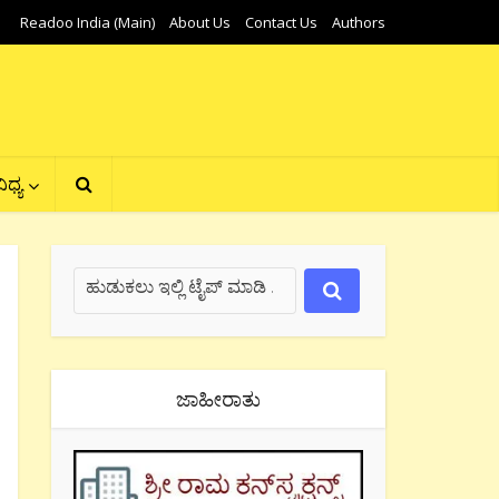
Readoo India (Main)
About Us
Contact Us
Authors
ಿಧ್ಯ
ಜಾಹೀರಾತು