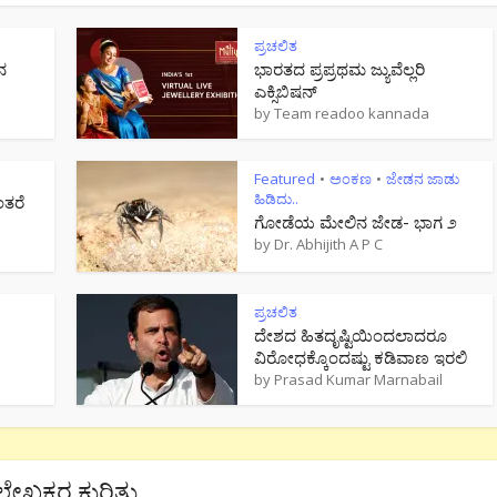
ಪ್ರಚಲಿತ
ನ
ಭಾರತದ ಪ್ರಪ್ರಥಮ ಜ್ಯುವೆಲ್ಲರಿ
ಎಕ್ಸಿಬಿಷನ್
by
Team readoo kannada
Featured
ಅಂಕಣ
ಜೇಡನ ಜಾಡು
•
•
ಹಿಡಿದು..
ಂತರೆ
ಗೋಡೆಯ ಮೇಲಿನ ಜೇಡ- ಭಾಗ ೨
by
Dr. Abhijith A P C
ಪ್ರಚಲಿತ
ದೇಶದ ಹಿತದೃಷ್ಟಿಯಿಂದಲಾದರೂ
ವಿರೋಧಕ್ಕೊಂದಷ್ಟು ಕಡಿವಾಣ ಇರಲಿ
by
Prasad Kumar Marnabail
ಲೇಖಕರ ಕುರಿತು