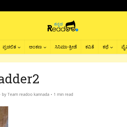
ಪ್ರಚಲಿತ
ಅಂಕಣ
ಸಿನಿಮಾ-ಕ್ರೀಡೆ
ಕವಿತೆ
ಕಥೆ
ವೈವ
ladder2
by
Team readoo kannada
1 min read