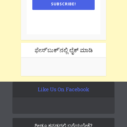
SUBSCRIBE!
One e-mail a week. We don't spam.
Don't forget to check the promotional
tab if you are using gmail.
ಫೇಸ್’ಬುಕ್’ನಲ್ಲಿ ಲೈಕ್ ಮಾಡಿ
Like Us On Facebook
ರೀಡೂ ಕನ್ನಡದಲ್ಲಿ ಬರೆಯಬೇಕೆ?