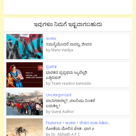
ಇವುಗಳೂ ನಿಮಗೆ ಇಷ್ಟವಾಗಬಹುದು
ಅಂಕಣ
ಸಮಸ್ಯೆಯೆಂದರೆ ಸಾವಲ್ಲ, ಜೀವನ
by
Manu Vaidya
ಪ್ರಚಲಿತ
ಭಾರತದ ಪ್ರಪ್ರಥಮ ಜ್ಯುವೆಲ್ಲರಿ
ಎಕ್ಸಿಬಿಷನ್
by
Team readoo kannada
Uncategorized
ವಲಸಿಗರಾರಲ್ಲ?, ವಲಸೆಯು ನಿಂತರೆ
ಬದುಕಿಲ್ಲ !
by
Guest Author
Featured
•
ಅಂಕಣ
•
ಜೇಡನ ಜಾಡು ಹಿಡಿದು..
ಗೋಡೆಯ ಮೇಲಿನ ಜೇಡ- ಭಾಗ ೨
by
Dr. Abhijith A P C