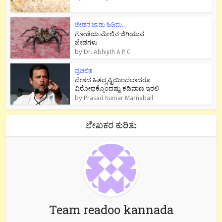
ಜೇಡನ ಜಾಡು ಹಿಡಿದು..
ಗೋಡೆಯ ಮೇಲಿನ ಜಿಗಿಯುವ
ಜೇಡಗಳು
by
Dr. Abhijith A P C
ಪ್ರಚಲಿತ
ದೇಶದ ಹಿತದೃಷ್ಟಿಯಿಂದಲಾದರೂ
ವಿರೋಧಕ್ಕೊಂದಷ್ಟು ಕಡಿವಾಣ ಇರಲಿ
by
Prasad Kumar Marnabail
ಲೇಖಕರ ಕುರಿತು
Team readoo kannada