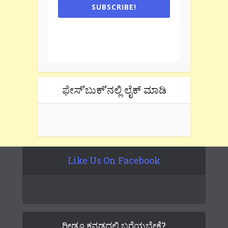
SUBSCRIBE!
One e-mail a week. We don't spam.
Don't forget to check the promotional
tab if you are using gmail.
ಫೇಸ್’ಬುಕ್’ನಲ್ಲಿ ಲೈಕ್ ಮಾಡಿ
Like Us On Facebook
ರೀಡೂ ಕನ್ನಡದಲ್ಲಿ ಬರೆಯಬೇಕೆ?