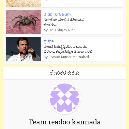
ಜೇಡನ ಜಾಡು ಹಿಡಿದು..
ಗೋಡೆಯ ಮೇಲಿನ ಜಿಗಿಯುವ
ಜೇಡಗಳು
by
Dr. Abhijith A P C
ಪ್ರಚಲಿತ
ದೇಶದ ಹಿತದೃಷ್ಟಿಯಿಂದಲಾದರೂ
ವಿರೋಧಕ್ಕೊಂದಷ್ಟು ಕಡಿವಾಣ ಇರಲಿ
by
Prasad Kumar Marnabail
ಲೇಖಕರ ಕುರಿತು
Team readoo kannada