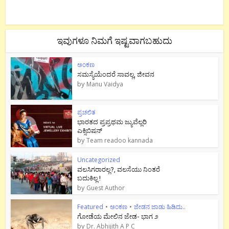
ಇವುಗಳೂ ನಿಮಗೆ ಇಷ್ಟವಾಗಬಹುದು
ಅಂಕಣ
ಸಮಸ್ಯೆಯೆಂದರೆ ಸಾವಲ್ಲ, ಜೀವನ
by
Manu Vaidya
ಪ್ರಚಲಿತ
ಭಾರತದ ಪ್ರಪ್ರಥಮ ಜ್ಯುವೆಲ್ಲರಿ
ಎಕ್ಸಿಬಿಷನ್
by
Team readoo kannada
Uncategorized
ವಲಸಿಗರಾರಲ್ಲ?, ವಲಸೆಯು ನಿಂತರೆ
ಬದುಕಿಲ್ಲ !
by
Guest Author
Featured
•
ಅಂಕಣ
•
ಜೇಡನ ಜಾಡು ಹಿಡಿದು..
ಗೋಡೆಯ ಮೇಲಿನ ಜೇಡ- ಭಾಗ ೨
by
Dr. Abhijith A P C